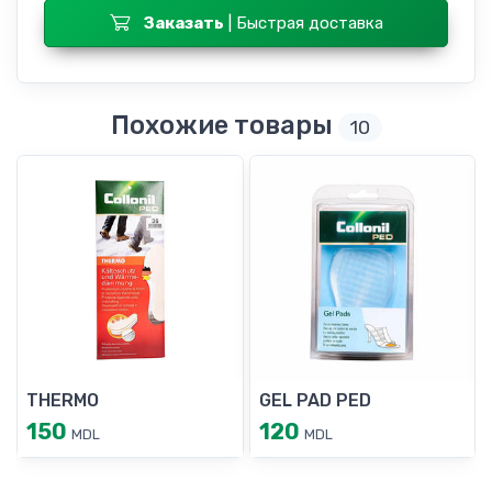
Заказать
| Быстрая доставка
Похожие товары
10
THERMO
GEL PAD PED
150
120
MDL
MDL