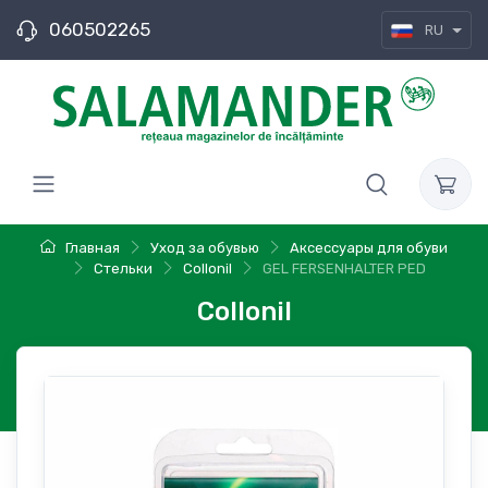
060502265
RU
Главная
Уход за обувью
Аксессуары для обуви
Стельки
Collonil
GEL FERSENHALTER PED
Collonil