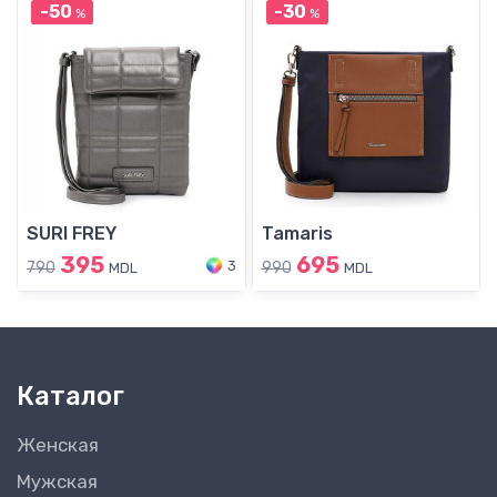
-50
-30
%
%
SURI FREY
Tamaris
395
695
3
790
990
MDL
MDL
Каталог
Женская
Мужская