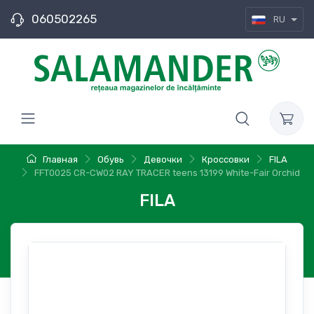
060502265
RU
Главная
Обувь
Девочки
Кроссовки
FILA
FFT0025 CR-CW02 RAY TRACER teens 13199 White-Fair Orchid
FILA