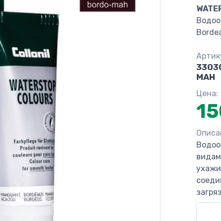
WATE
Водоо
Borde
Артик
3303
MAH
Цена:
15
Описа
Водоо
видам
ухажи
соеди
загря