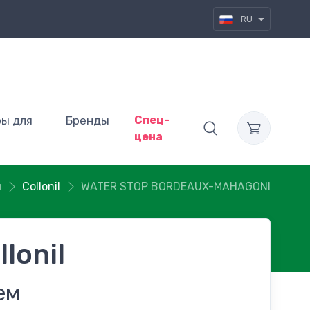
RU
ры для
Бренды
Спец-
цена
м
Collonil
WATER STOP BORDEAUX-MAHAGONI
llonil
ем