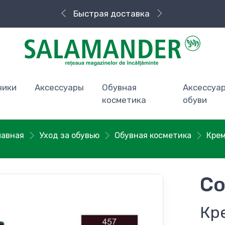
Быстрая доставка
чики
Аксессуары
Обувная
Аксессуа
косметика
обуви
лавная
Уход за обувью
Обувная косметика
Кре
Co
Кр