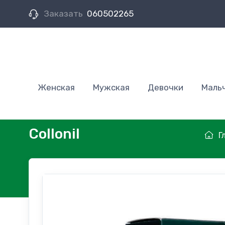
Заказать
060502265
Женская
Мужская
Девочки
Маль
Collonil
Г