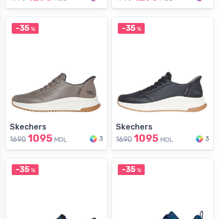
-35
-35
%
%
Skechers
Skechers
1095
1095
3
3
1690
1690
MDL
MDL
-35
-35
%
%