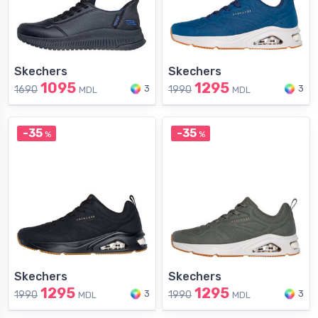
Skechers
Skechers
1095
1295
3
3
1690
1990
MDL
MDL
-35
-35
%
%
Skechers
Skechers
1295
1295
3
3
1990
1990
MDL
MDL