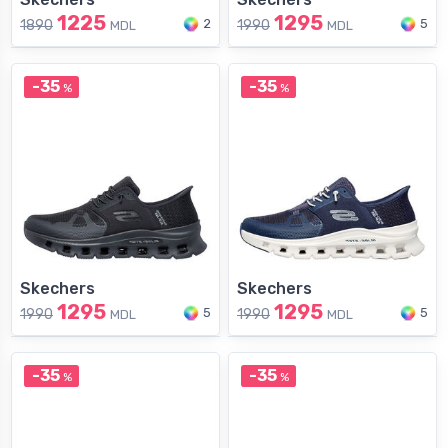
1225
1295
2
5
1890
1990
MDL
MDL
-35
-35
%
%
Skechers
Skechers
1295
1295
5
5
1990
1990
MDL
MDL
-35
-35
%
%