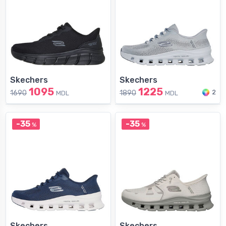
Skechers
Skechers
1095
1225
2
1690
1890
MDL
MDL
-35
-35
%
%
Skechers
Skechers