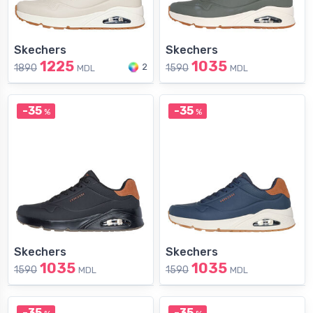
Skechers
Skechers
1225
1035
2
1890
1590
MDL
MDL
-35
-35
%
%
Skechers
Skechers
1035
1035
1590
1590
MDL
MDL
-35
-35