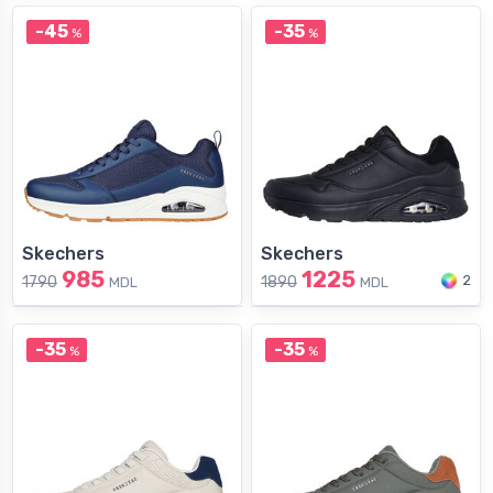
-45
-35
%
%
Skechers
Skechers
985
1225
2
1790
1890
MDL
MDL
-35
-35
%
%