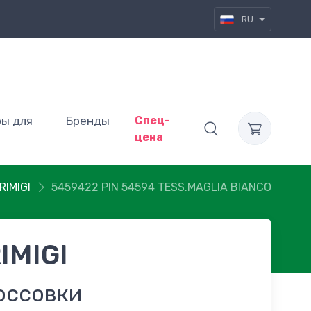
RU
ры для
Бренды
Спец-
цена
RIMIGI
5459422 PIN 54594 TESS.MAGLIA BIANCO
IMIGI
оссовки