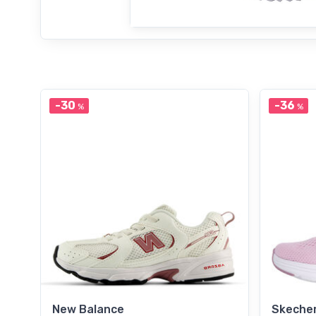
-30
-36
%
%
New Balance
Skeche