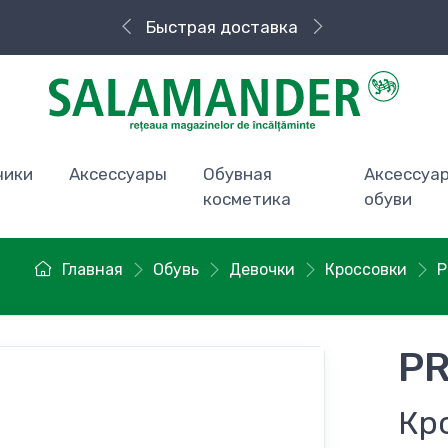
Быстрая доставка
чики
Аксессуары
Обувная
Аксессуа
косметика
обуви
Главная
Обувь
Девочки
Кроссовки
P
PR
Кр