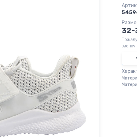
Артик
5459
Разме
32-
Пожалу
звонку 
Харак
Матери
Матери