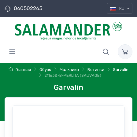
060502265
RU
Главная
Обувь
Мальчики
Ботинки
Garvalin
211638-B-PERLITA (SAUVAGE)
Garvalin