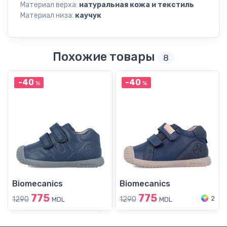
Материал верха:
натуральная кожа и текстиль
Материал низа:
каучук
Похожие товары
8
-40
-40
%
%
Biomecanics
Biomecanics
775
775
2
1290
1290
MDL
MDL