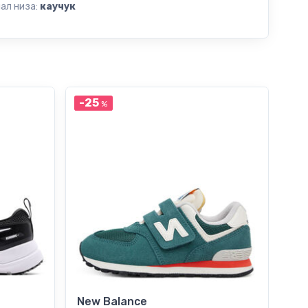
ал низа:
каучук
-25
-2
%
New Balance
Ne