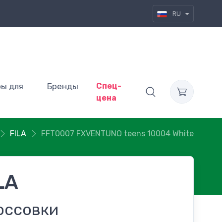
RU
ры для
Бренды
Спец-
цена
FILA
FFT0007 FXVENTUNO teens 10004 White
LA
оссовки