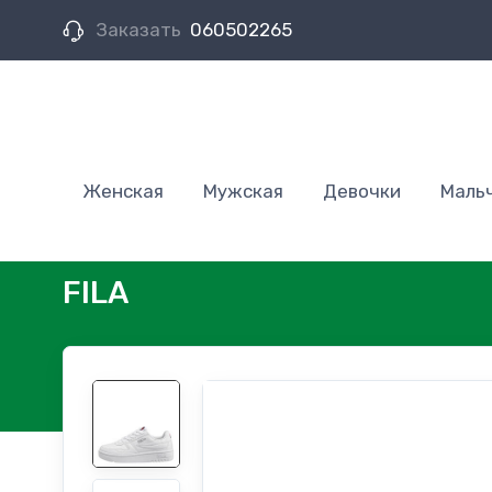
Заказать
060502265
Женская
Мужская
Девочки
Маль
FILA