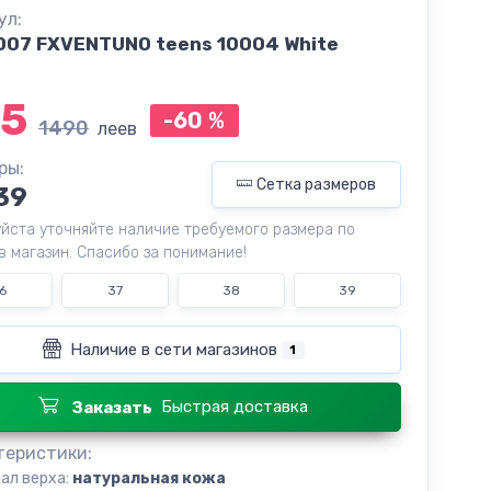
ул:
007 FXVENTUNO teens 10004 White
5
-60
%
1490
леев
ры:
Сетка размеров
39
йста уточняйте наличие требуемого размера по
в магазин. Спасибо за понимание!
6
37
38
39
Наличие в сети магазинов
1
Быстрая доставка
Заказать
теристики:
ал верха:
натуральная кожа