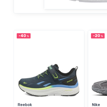
-40
-20
%
%
Reebok
Nike