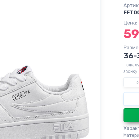
Артик
FFT0
Цена:
59
Разме
36-
Пожалу
звонку 
3
Харак
Матери