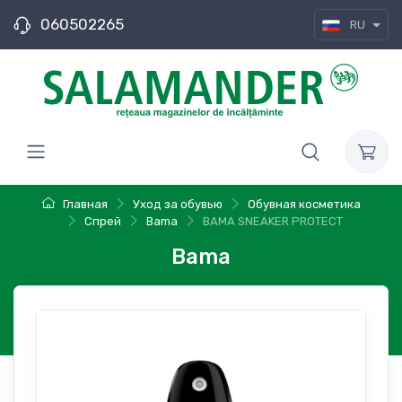
060502265
RU
Главная
Уход за обувью
Обувная косметика
Спрей
Bama
BAMA SNEAKER PROTECT
Bama