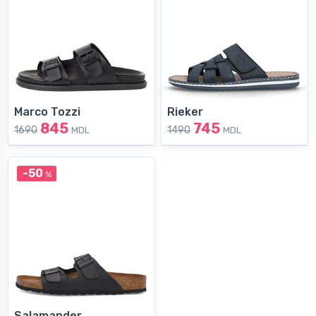
Marco Tozzi
Rieker
845
745
1690
1490
MDL
MDL
-50
%
Salamander