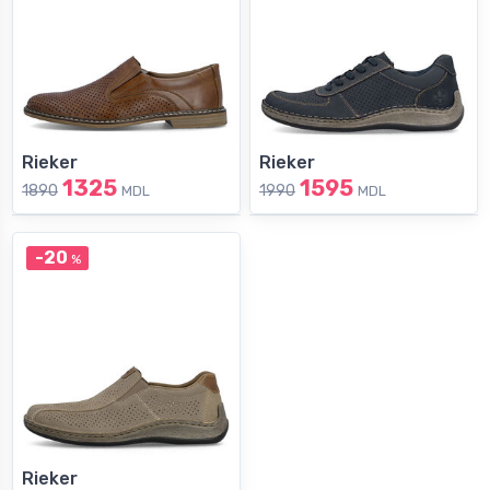
Rieker
Rieker
1325
1595
1890
1990
MDL
MDL
-20
%
Rieker