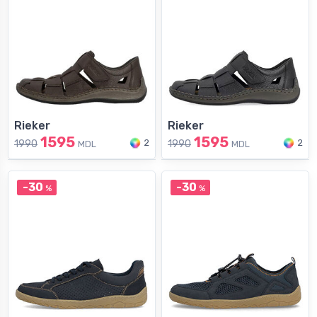
Rieker
Rieker
1595
1595
2
2
1990
1990
MDL
MDL
-30
-30
%
%