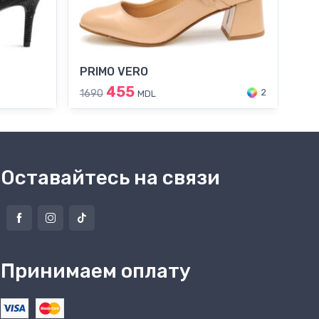
PRIMO VERO
Ta
455
19
2
1690
MDL
Оставайтесь на связи
Принимаем оплату