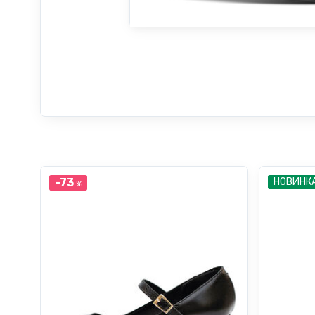
-73
НОВИНК
%