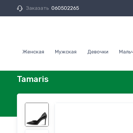
Заказать
060502265
Женская
Мужская
Девочки
Маль
Tamaris