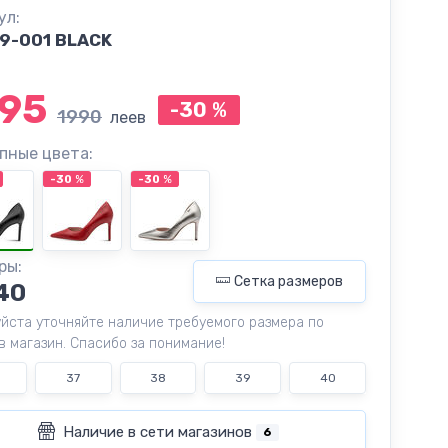
ул:
9-001 BLACK
95
-30
%
1990
леев
пные цвета:
-30
%
-30
%
ры:
Сетка размеров
40
йста уточняйте наличие требуемого размера по
в магазин. Спасибо за понимание!
37
38
39
40
Наличие в сети магазинов
6