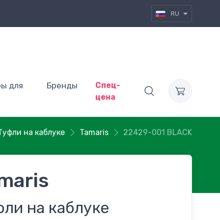
RU
ры для
Бренды
Спец-
цена
Туфли на каблуке
Tamaris
22429-001 BLACK
maris
фли на каблуке