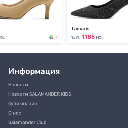
s
Tamaris
1185
3
1690
DL
MDL
Информация
Новости
Новости SALAMANDER KIDS
Купи онлайн
О нас
Salamander Club