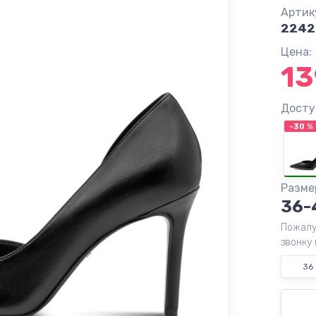
Артик
2242
Цена:
13
Досту
-30
%
Разме
36-
Пожалу
звонку 
36