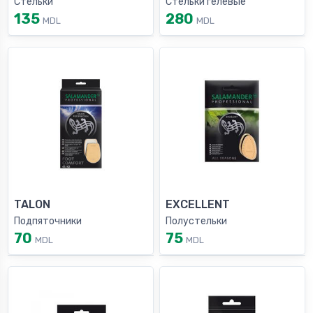
Стельки
Стельки гелевые
135
280
MDL
MDL
TALON
EXCELLENT
Подпяточники
Полустельки
70
75
MDL
MDL