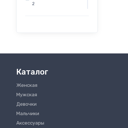
2
г. Бельцы - Salamander -
Индепенденцей 12
г. Бельцы - Salamander -
Evimall, Н. Йорга 5
г. Бельцы - Rieker -
Индепенденцей 12
Каталог
Женская
Мужская
Девочки
Мальчики
Аксессуары