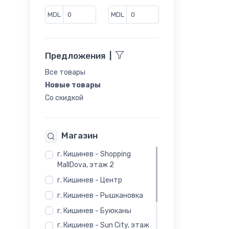
Сапоги
MDL
MDL
Слипоны
Сникеры
Предложения
|
Туфли
Все товары
Челси
Новые товары
Шлепанцы
Со скидкой
Магазин
г. Кишинев - Shopping
MallDova, этаж 2
г. Кишинев - Центр
г. Кишинев - Рышкановка
г. Кишинев - Буюканы
г. Кишинев - Sun City, этаж