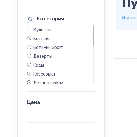
Пу
Извин
Категория
Мужская
Ботинки
Ботинки Sport
Дезерты
Кеды
Кроссовки
Летние туфли
Лоферы
Мокасины
Цена
Полуботинки
Полусапоги
Сабо
Сандалии