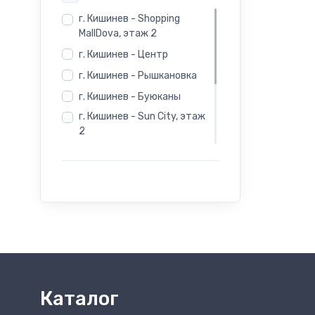
29
г. Кишинев - Shopping
MallDova, этаж 2
30
г. Кишинев - Центр
31
г. Кишинев - Рышкановка
г. Кишинев - Буюканы
32
г. Кишинев - Sun City, этаж
2
33
г. Бельцы - Salamander -
Индепенденцей 12
34
г. Бельцы - Salamander -
Evimall, Н. Йорга 5
35
г. Бельцы - Rieker -
Индепенденцей 12
36
37
Каталог