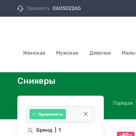
Заказать
060502265
Женская
Мужская
Девочки
Маль
Сникеры
Порядок
Применить
Бренд
|
1
-40
%