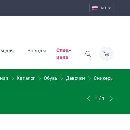
RU
ры для
Бренды
Спец-
цена
вная
Каталог
Обувь
Девочки
Сникеры
1 / 1