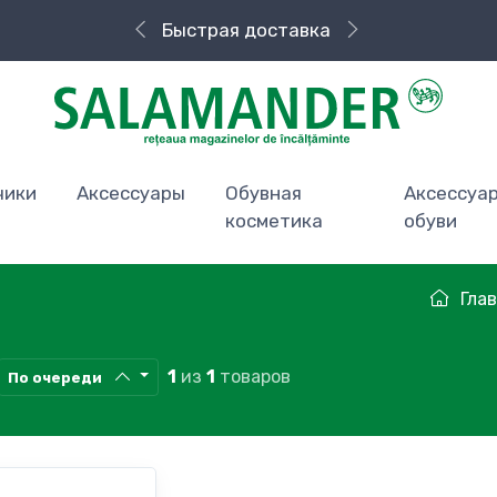
Быстрая доставка
чики
Аксессуары
Обувная
Аксессуа
косметика
обуви
Гла
1
из
1
товаров
По очереди