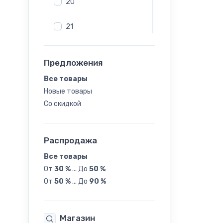
20
21
22
Предложения
23
Все товары
Новые товары
24
Со скидкой
25
Распродажа
26
Все товары
От
30 %
...
До
50 %
27
От
50 %
...
До
90 %
28
Магазин