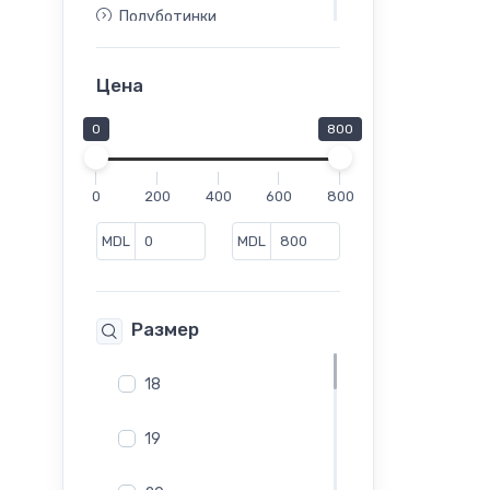
Полуботинки
Полусапоги
Сапоги
Цена
Слипоны
0
800
Сникеры
Туфли
0
200
400
600
800
Челси
Шлепанцы
MDL
MDL
Размер
18
19