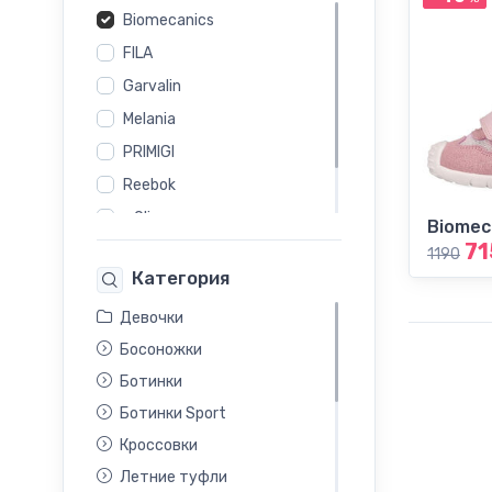
Biomecanics
FILA
Garvalin
Melania
PRIMIGI
Reebok
s.Oliver
Biomec
71
Skechers
1190
Категория
Девочки
Босоножки
Ботинки
Ботинки Sport
Кроссовки
Летние туфли