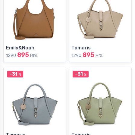
Emily&Noah
Tamaris
895
895
1290
1290
MDL
MDL
-31
-31
%
%
Tamaris
Tamaris