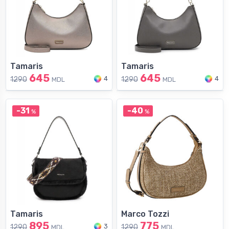
Tamaris
Tamaris
645
645
4
4
1290
1290
MDL
MDL
-31
-40
%
%
Tamaris
Marco Tozzi
895
775
3
1290
1290
MDL
MDL