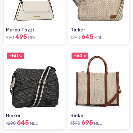
Marco Tozzi
Rieker
495
645
990
1290
MDL
MDL
-50
-50
%
%
Rieker
Rieker
645
695
1290
1390
MDL
MDL