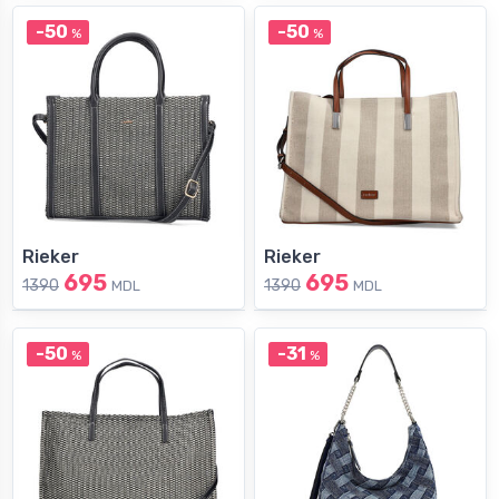
-50
-50
%
%
Rieker
Rieker
695
695
1390
1390
MDL
MDL
-50
-31
%
%