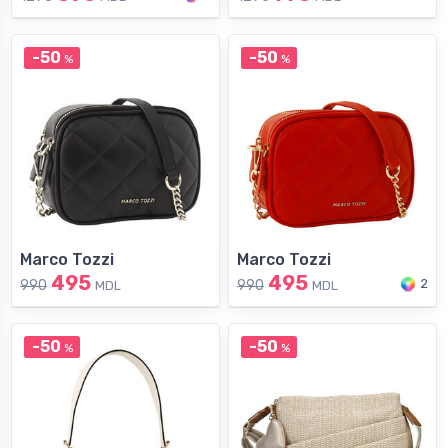
-50
-50
%
%
Marco Tozzi
Marco Tozzi
495
495
2
990
990
MDL
MDL
-50
-50
%
%