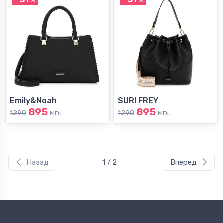
%
%
Emily&Noah
SURI FREY
895
895
1290
1290
MDL
MDL
Назад
1 / 2
Вперед