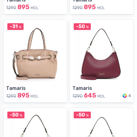
895
895
1290
1290
MDL
MDL
-31
-50
%
%
Tamaris
Tamaris
895
645
4
1290
1290
MDL
MDL
-50
-50
%
%