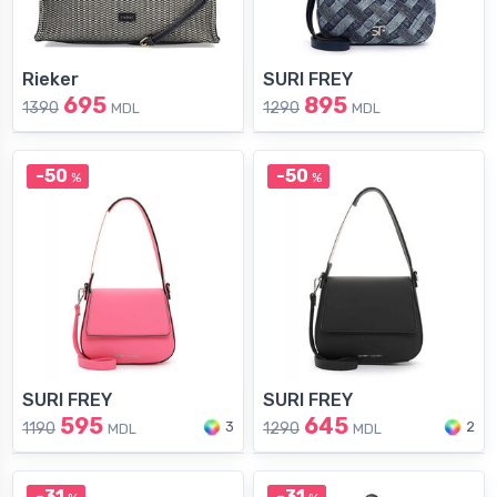
Rieker
SURI FREY
695
895
1390
1290
MDL
MDL
-50
-50
%
%
SURI FREY
SURI FREY
595
645
3
2
1190
1290
MDL
MDL
-31
-31