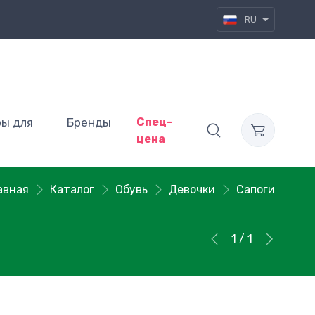
RU
ры для
Бренды
Спец-
цена
авная
Каталог
Обувь
Девочки
Сапоги
1 / 1