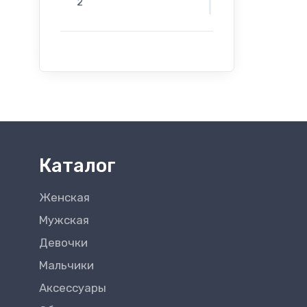
2
г. Бельцы - Salamander -
Индепенденцей 12
г. Бельцы - Salamander -
Evimall, Н. Йорга 5
г. Бельцы - Rieker -
Индепенденцей 12
Каталог
Женская
Мужская
Девочки
Мальчики
Аксессуары