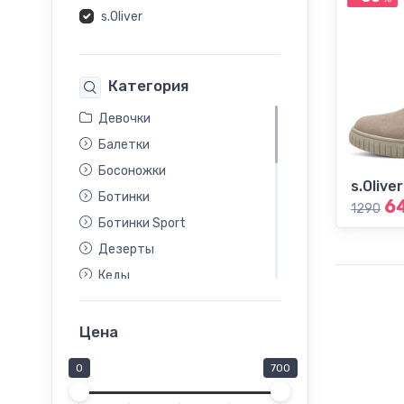
s.Oliver
Категория
Девочки
Балетки
Босоножки
s.Oliver
Ботинки
6
1290
Ботинки Sport
Дезерты
Кеды
Кроссовки
Летние туфли
Цена
Мокасины
0
700
Полуботинки