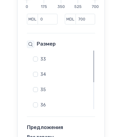
Полусапоги
0
175
350
525
700
Резиновые сапоги
Сандалии
MDL
MDL
Сапоги
Слипоны
Размер
Сникеры
Туфли
33
Челси
Шлепанцы
34
35
36
37
Предложения
38