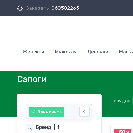
Заказать
060502265
Женская
Мужская
Девочки
Маль
Сапоги
Порядок
Применить
Бренд
|
1
-50
%