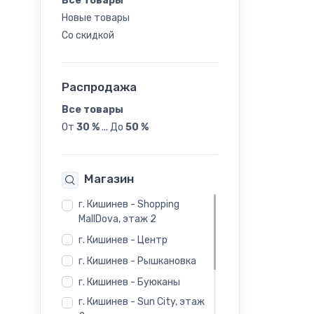
Все товары
Новые товары
39
Со скидкой
Распродажа
Все товары
От
30 %
...
До
50 %
Магазин
г. Кишинев - Shopping
MallDova, этаж 2
г. Кишинев - Центр
г. Кишинев - Рышкановка
г. Кишинев - Буюканы
г. Кишинев - Sun City, этаж