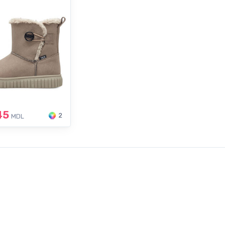
45
2
MDL