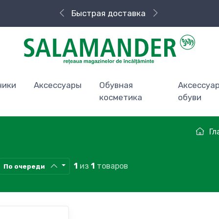
Быстрая доставка
чики
Аксессуары
Обувная
Аксессуа
косметика
обуви
Гл
1
из
1
товаров
По очереди