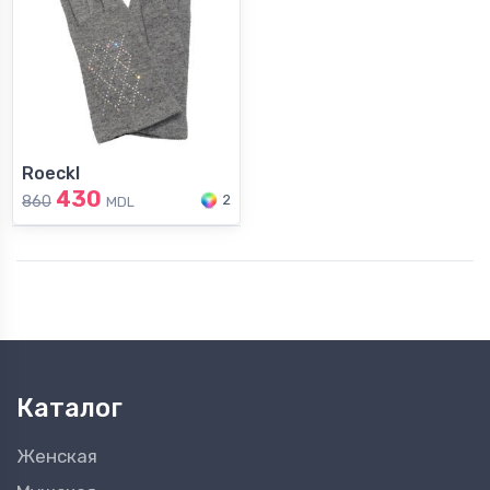
Roeckl
430
2
860
MDL
Каталог
Женская