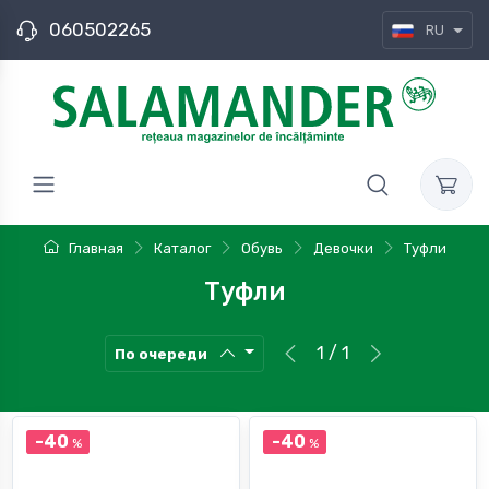
060502265
RU
Главная
Каталог
Обувь
Девочки
Туфли
Туфли
1 / 1
По очереди
-40
-40
%
%