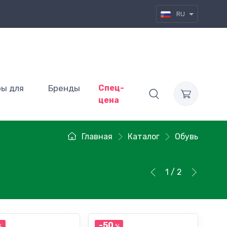
RU
ры для
Бренды
Спец-
цена
Главная
Каталог
Обувь
1 / 2
-50
%
%