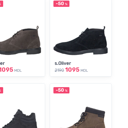
-50
%
%
ver
s.Oliver
1095
1095
2190
MDL
MDL
-50
%
%