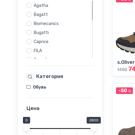
Agatha
Bagatt
Biomecanics
Bugatti
Caprice
FILA
Garvalin
s.Oliver
7
Marco Tozzi
1490
Категория
Melania
New Balance
Обувь
-50
%
Nike
PRIMIGI
Цена
PRIMO VERO
0
2800
Reebok
Rieker