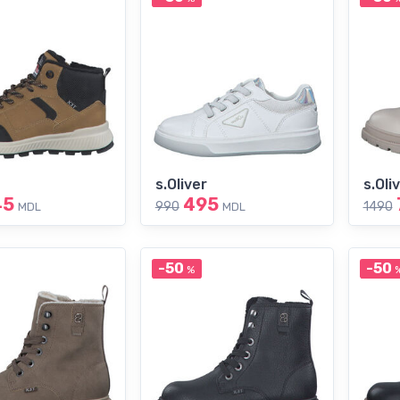
s.Oliver
s.Oli
45
495
990
1490
MDL
MDL
-50
-50
%