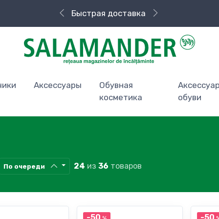
Быстрая доставка
чики
Аксессуары
Обувная
Аксессуа
косметика
обуви
24
из
36
товаров
По очереди
-50
-50
%