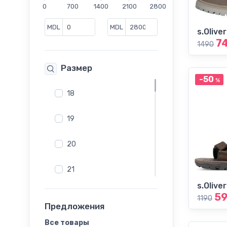
0
700
1400
2100
2800
s.Oliver
Salamander
MDL
MDL
s.Oliver
Skechers
7
1490
Tamaris
Размер
-50
%
18
19
20
21
s.Oliver
22
5
1190
Предложения
23
Все товары