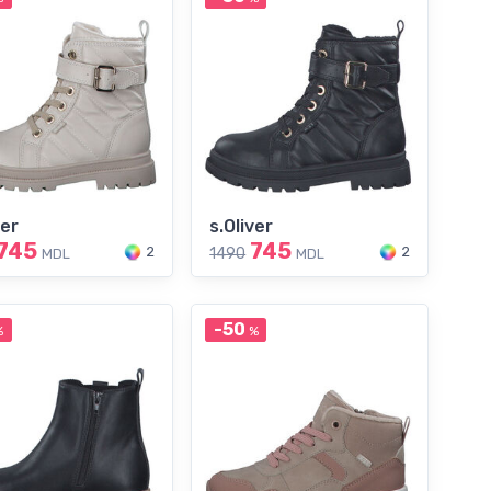
ver
s.Oliver
745
745
2
2
1490
MDL
MDL
-50
%
%