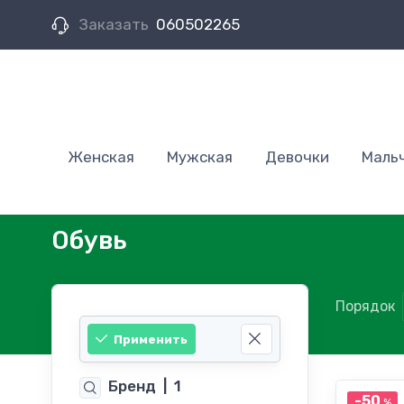
Заказать
060502265
Женская
Мужская
Девочки
Маль
Обувь
Порядок
Применить
Бренд
|
1
-50
%