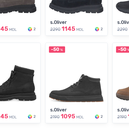
s.Oliver
s.Oli
145
1145
2
2
2290
2290
MDL
MDL
-50
-50
%
s.Oliver
s.Oli
145
1095
2
2
2190
2190
MDL
MDL