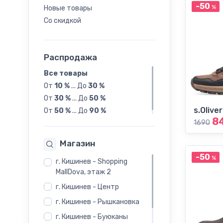
-50
%
Новые товары
24
Со скидкой
25
Распродажа
26
Все товары
От
10 %
...
До
30 %
27
От
30 %
...
До
50 %
s.Oliver
От
50 %
...
До
90 %
28
8
1690
Магазин
29
-50
%
г. Кишинев - Shopping
30
MallDova, этаж 2
г. Кишинев - Центр
31
г. Кишинев - Рышкановка
г. Кишинев - Буюканы
32