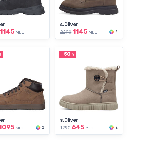
ver
s.Oliver
1145
1145
2
2290
MDL
MDL
-50
%
%
ver
s.Oliver
1095
645
2
2
1290
MDL
MDL