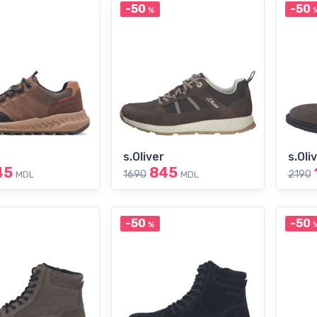
-50
-50
%
s.Oliver
s.Oli
45
845
1690
2190
MDL
MDL
-50
-50
%