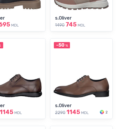
ver
s.Oliver
695
745
1490
MDL
MDL
-50
%
%
ver
s.Oliver
1145
1145
2
2290
MDL
MDL