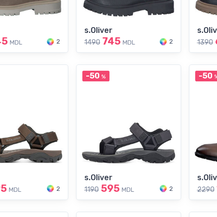
s.Oliver
s.Oli
45
745
2
2
1490
1390
MDL
MDL
-50
-50
%
s.Oliver
s.Oli
95
595
2
2
1190
2290
MDL
MDL