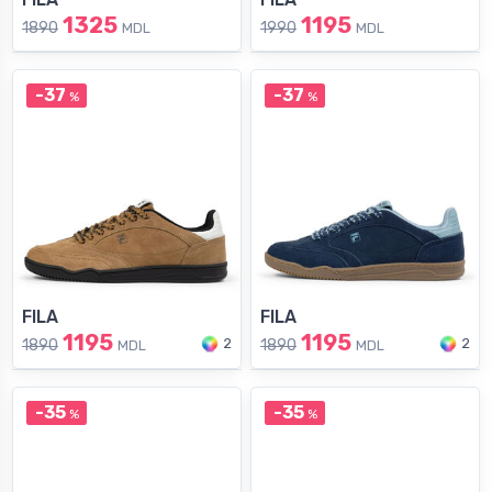
1325
1195
1890
1990
MDL
MDL
-37
-37
%
%
FILA
FILA
1195
1195
2
2
1890
1890
MDL
MDL
-35
-35
%
%