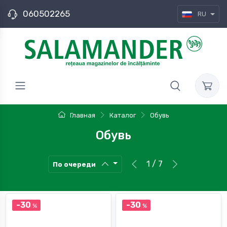
060502265
RU
Главная
Каталог
Обувь
Обувь
1 / 7
По очереди
-30
-30
%
%