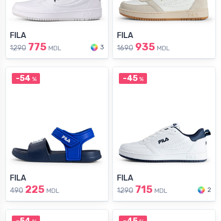
FILA
FILA
775
935
3
1290
1690
MDL
MDL
-54
-45
%
%
FILA
FILA
225
715
2
490
1290
MDL
MDL
-54
-45