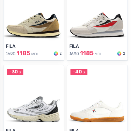
FILA
FILA
1185
1185
2
2
1690
1690
MDL
MDL
-30
-40
%
%
FILA
FILA