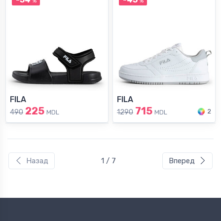
%
%
FILA
FILA
225
715
2
490
1290
MDL
MDL
Назад
1 / 7
Вперед