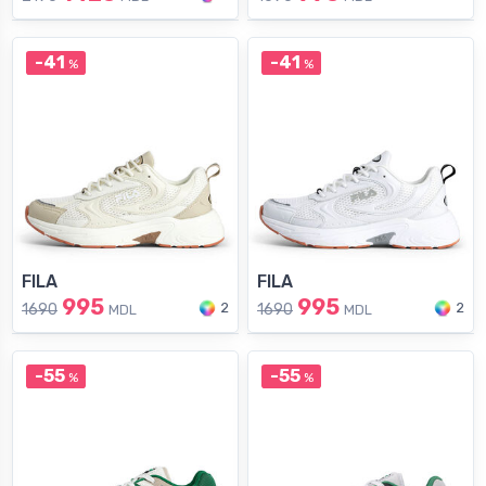
-41
-41
%
%
FILA
FILA
995
995
2
2
1690
1690
MDL
MDL
-55
-55
%
%