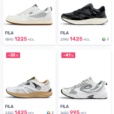
FILA
FILA
1225
1425
2
1890
2190
MDL
MDL
-35
-41
%
%
FILA
FILA
1425
995
2
2190
1690
MDL
MDL