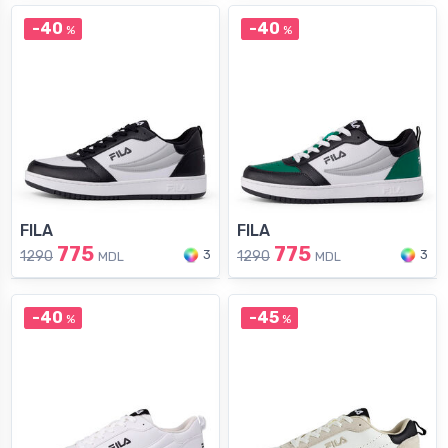
-40
-40
%
%
FILA
FILA
775
775
3
3
1290
1290
MDL
MDL
-40
-45
%
%