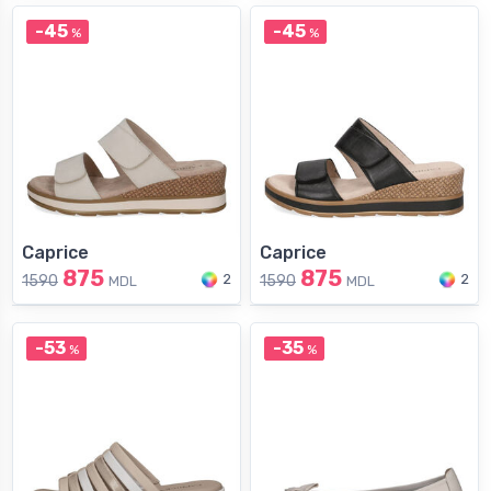
-45
-45
%
%
Caprice
Caprice
875
875
2
2
1590
1590
MDL
MDL
-53
-35
%
%