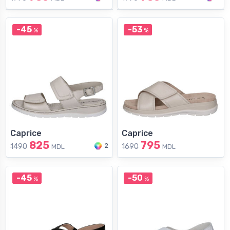
-45
-53
%
%
Caprice
Caprice
825
795
2
1490
1690
MDL
MDL
-45
-50
%
%