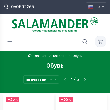
060502265
RU
Главная
Каталог
Обувь
Обувь
1 / 5
По очереди
-35
-35
%
%