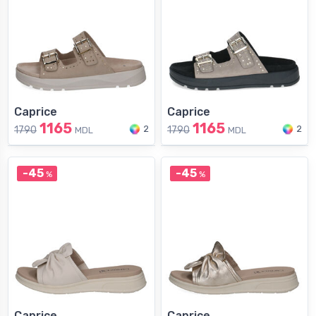
Caprice
Caprice
1165
1165
2
2
1790
1790
MDL
MDL
-45
-45
%
%
Caprice
Caprice