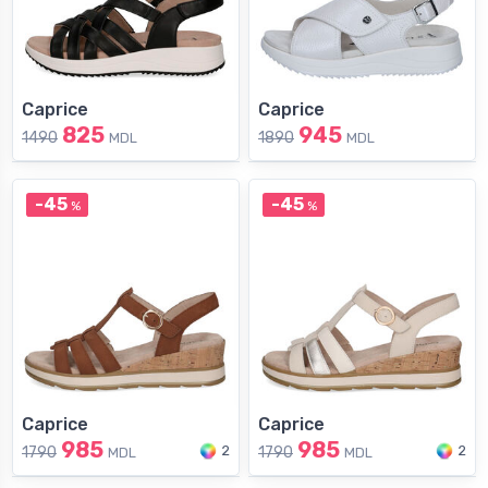
Caprice
Caprice
825
945
1490
1890
MDL
MDL
-45
-45
%
%
Caprice
Caprice
985
985
2
2
1790
1790
MDL
MDL