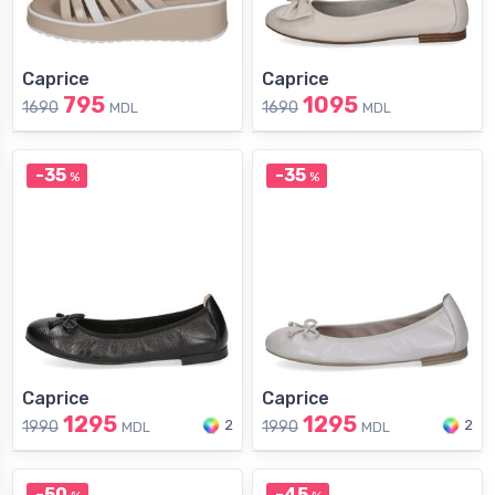
Caprice
Caprice
795
1095
1690
1690
MDL
MDL
-35
-35
%
%
Caprice
Caprice
1295
1295
2
2
1990
1990
MDL
MDL
-50
-45