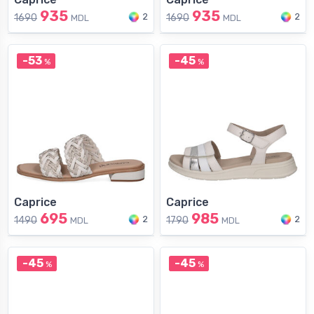
935
935
2
2
1690
1690
MDL
MDL
-53
-45
%
%
Caprice
Caprice
695
985
2
2
1490
1790
MDL
MDL
-45
-45
%
%