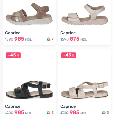
Caprice
Caprice
985
875
2
1790
1590
MDL
MDL
-45
-45
%
%
Caprice
Caprice
985
985
3
3
1790
1790
MDL
MDL