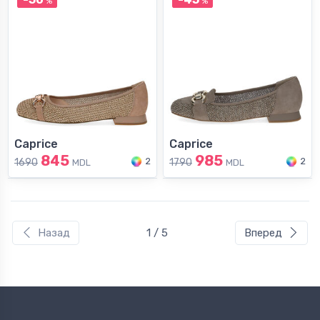
%
%
Caprice
Caprice
845
985
2
2
1690
1790
MDL
MDL
Назад
1 / 5
Вперед