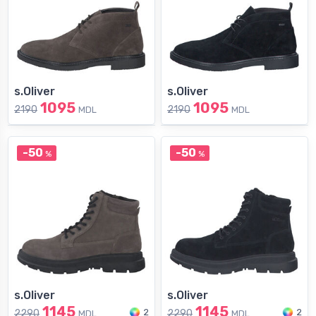
s.Oliver
s.Oliver
1095
1095
2190
2190
MDL
MDL
-50
-50
%
%
s.Oliver
s.Oliver
1145
1145
2
2
2290
2290
MDL
MDL