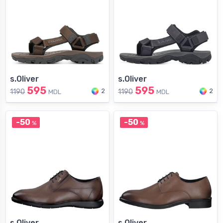
s.Oliver
s.Oliver
595
595
2
2
1190
1190
MDL
MDL
-50
-50
%
%
s.Oliver
s.Oliver