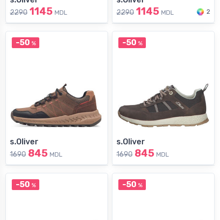
1145
1145
2
2290
2290
MDL
MDL
-50
-50
%
%
s.Oliver
s.Oliver
845
845
1690
1690
MDL
MDL
-50
-50
%
%