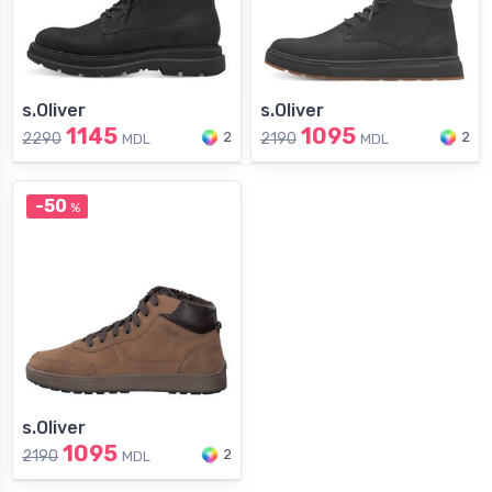
s.Oliver
s.Oliver
1145
1095
2
2
2290
2190
MDL
MDL
-50
%
s.Oliver
1095
2
2190
MDL