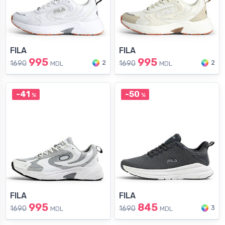
FILA
FILA
995
995
2
2
1690
1690
MDL
MDL
-41
-50
%
%
FILA
FILA
995
845
3
1690
1690
MDL
MDL