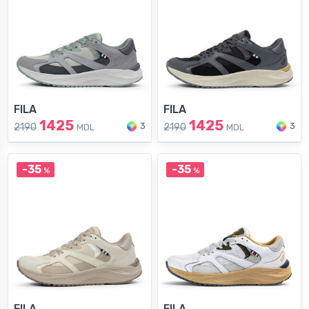
FILA
FILA
1425
1425
3
3
2190
2190
MDL
MDL
-35
-35
%
%
FILA
FILA