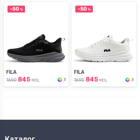
-50
-50
%
%
FILA
FILA
845
845
3
3
1690
1690
MDL
MDL
Каталог