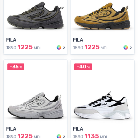
FILA
FILA
1225
1225
3
3
1890
1890
MDL
MDL
-35
-40
%
%
FILA
FILA
1225
1135
3
1890
1890
MDL
MDL