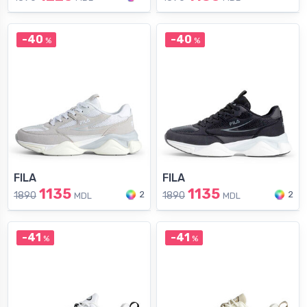
-40
-40
%
%
FILA
FILA
1135
1135
2
2
1890
1890
MDL
MDL
-41
-41
%
%