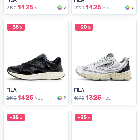
1425
1425
3
2
2190
2190
MDL
MDL
-35
-30
%
%
FILA
FILA
1425
1325
2
2190
1890
MDL
MDL
-35
-35
%
%