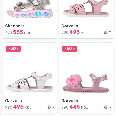
Skechers
Garvalin
555
495
2
790
990
MDL
MDL
-50
-50
%
%
Garvalin
Garvalin
495
445
2
3
990
890
MDL
MDL