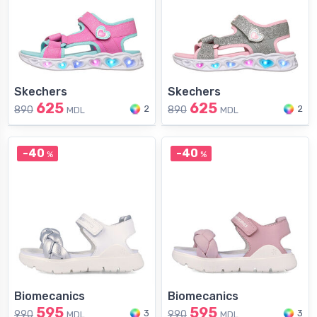
Skechers
Skechers
625
625
2
2
890
890
MDL
MDL
-40
-40
%
%
Biomecanics
Biomecanics
595
595
3
3
990
990
MDL
MDL