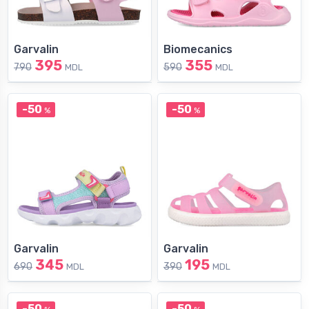
Garvalin
Biomecanics
395
355
790
590
MDL
MDL
-50
-50
%
%
Garvalin
Garvalin
345
195
690
390
MDL
MDL
-50
-50