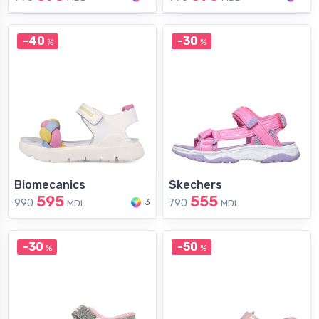
-40
-30
%
%
Biomecanics
Skechers
595
555
3
990
790
MDL
MDL
-30
-50
%
%