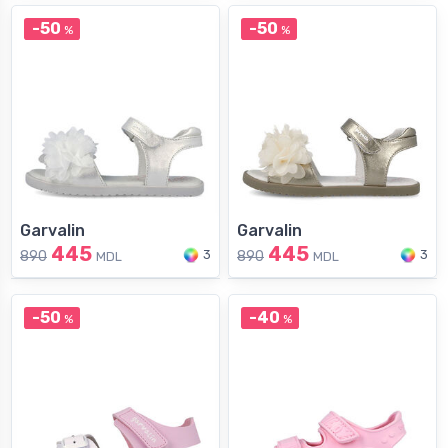
-50
-50
%
%
Garvalin
Garvalin
445
445
3
3
890
890
MDL
MDL
-50
-40
%
%