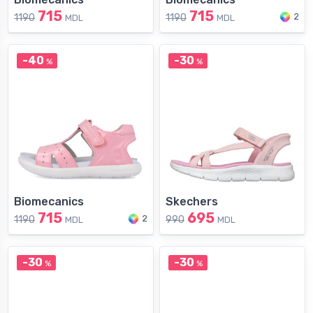
715
715
2
1190
1190
MDL
MDL
-40
-30
%
%
Biomecanics
Skechers
715
695
2
1190
990
MDL
MDL
-30
-30
%
%