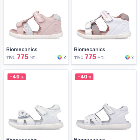
Biomecanics
Biomecanics
775
775
2
2
1190
1190
MDL
MDL
-40
-40
%
%
Biomecanics
Biomecanics