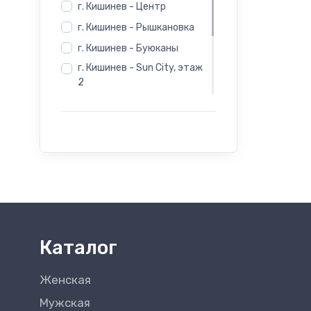
г. Кишинев - Центр
г. Кишинев - Рышкановка
г. Кишинев - Буюканы
г. Кишинев - Sun City, этаж
2
г. Бельцы - Salamander -
Индепенденцей 12
г. Бельцы - Salamander -
Evimall, Н. Йорга 5
г. Бельцы - Rieker -
Индепенденцей 12
Каталог
Женская
Мужская