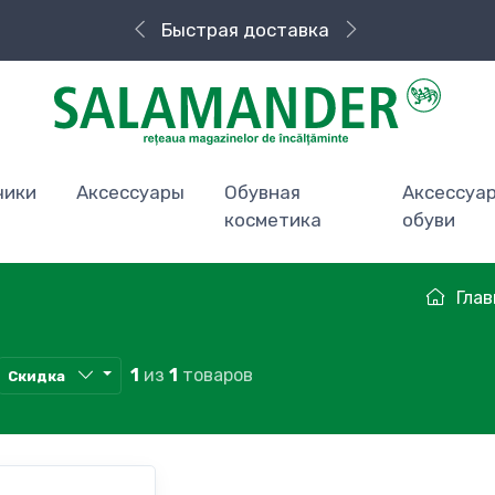
Быстрая доставка
чики
Аксессуары
Обувная
Аксессуа
косметика
обуви
Глав
1
из
1
товаров
Скидка