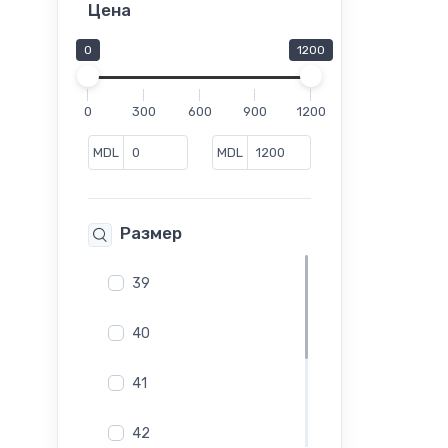
Мокасины
Цена
Полуботинки
0
1200
Полусапоги
Сабо
0
300
600
900
1200
Сандалии
Сапоги
MDL
MDL
Слипоны
Сникеры
Размер
Туфли
Челси
39
Шлепанцы
40
41
42