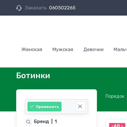
Заказать
060502265
Женская
Мужская
Девочки
Маль
Ботинки
Порядок
Применить
Бренд
|
1
-60
%