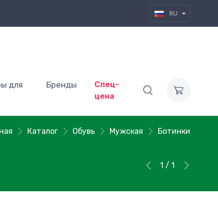
RU
ры для
Бренды
Спец-
цена
ная
Каталог
Обувь
Мужская
Ботинки
1 / 1