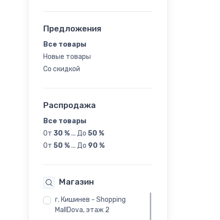
43
Предложения
44
Все товары
Новые товары
45
Со скидкой
Распродажа
Все товары
От
30 %
...
До
50 %
От
50 %
...
До
90 %
Магазин
г. Кишинев - Shopping
MallDova, этаж 2