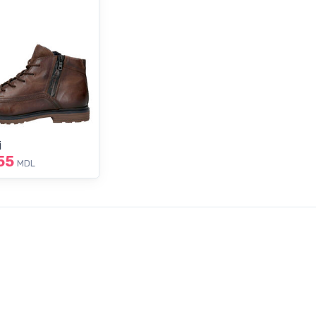
i
55
MDL