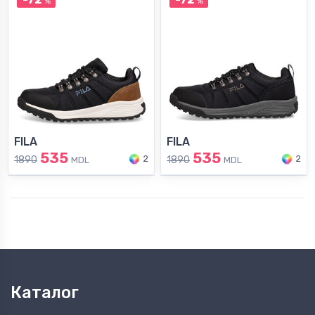
%
%
FILA
FILA
535
535
2
2
1890
1890
MDL
MDL
Каталог