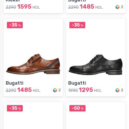
1595
1485
2
2290
2290
MDL
MDL
-35
-35
%
%
Bugatti
Bugatti
1485
1295
2
2
2290
1990
MDL
MDL
-35
-50
%
%