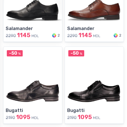
Salamander
Salamander
1145
1145
2
2
2290
2290
MDL
MDL
-50
-50
%
%
Bugatti
Bugatti
1095
1095
2190
2190
MDL
MDL