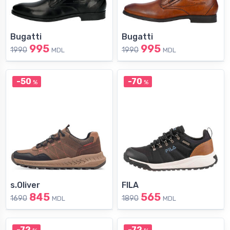
Bugatti
Bugatti
995
995
1990
1990
MDL
MDL
-50
-70
%
%
s.Oliver
FILA
845
565
1690
1890
MDL
MDL
-72
-72