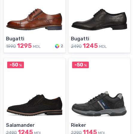
Bugatti
Bugatti
1295
1245
2
1990
2490
MDL
MDL
-50
-50
%
%
Salamander
Rieker
1245
1145
2490
2290
MDL
MDL