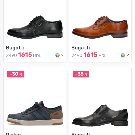
Bugatti
Bugatti
1615
1615
2
2
2490
2490
MDL
MDL
-30
-35
%
%
Rieker
Bugatti