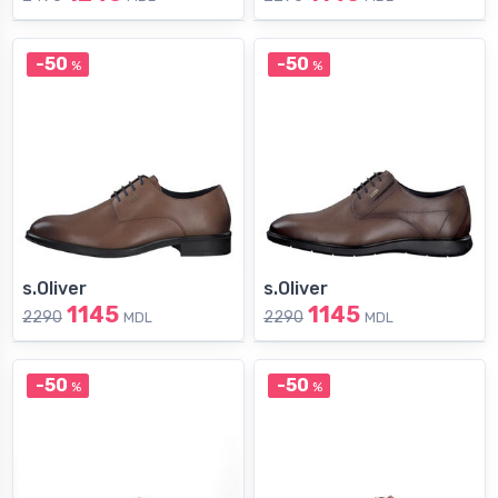
-50
-50
%
%
s.Oliver
s.Oliver
1145
1145
2290
2290
MDL
MDL
-50
-50
%
%