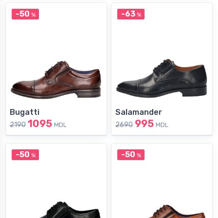
-50
-63
%
%
Bugatti
Salamander
1095
995
2190
2690
MDL
MDL
-50
-50
%
%