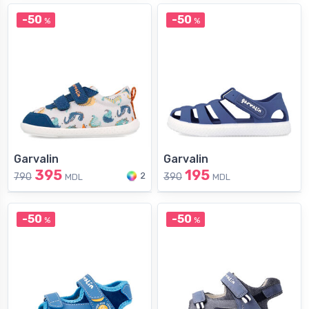
-50
-50
%
%
Garvalin
Garvalin
395
195
2
790
390
MDL
MDL
-50
-50
%
%