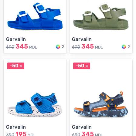
Garvalin
Garvalin
345
345
2
2
690
690
MDL
MDL
-50
-50
%
%
Garvalin
Garvalin
195
345
390
690
MDL
MDL