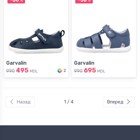
%
%
Garvalin
Garvalin
495
695
2
990
990
MDL
MDL
Назад
1 / 4
Вперед