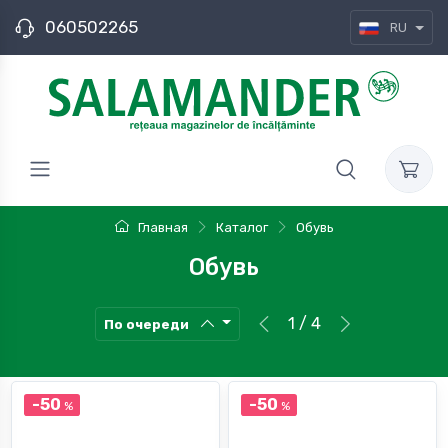
060502265
RU
Главная
Каталог
Обувь
Обувь
1 / 4
По очереди
-50
-50
%
%