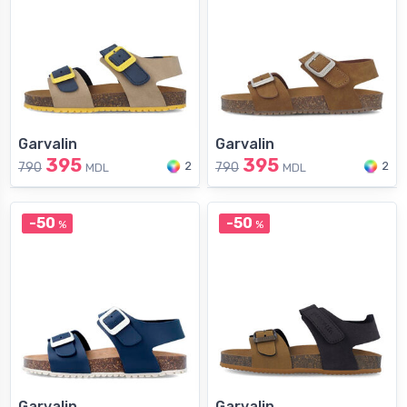
Garvalin
Garvalin
395
395
2
2
790
790
MDL
MDL
-50
-50
%
%
Garvalin
Garvalin