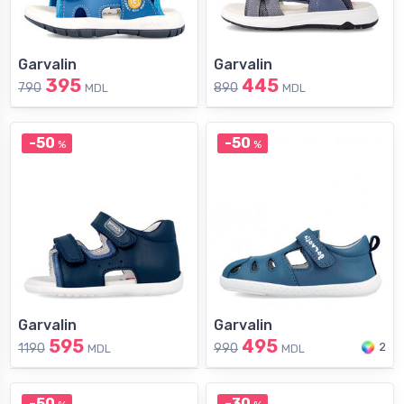
Garvalin
Garvalin
395
445
790
890
MDL
MDL
-50
-50
%
%
Garvalin
Garvalin
595
495
2
1190
990
MDL
MDL
-50
-30