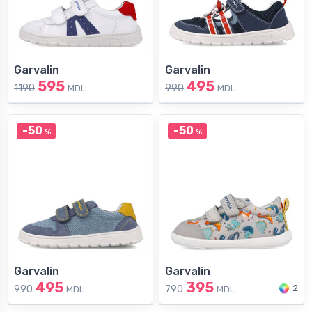
Garvalin
Garvalin
595
495
1190
990
MDL
MDL
-50
-50
%
%
Garvalin
Garvalin
495
395
2
990
790
MDL
MDL