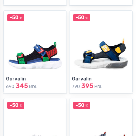
-50
-50
%
%
Garvalin
Garvalin
345
395
690
790
MDL
MDL
-50
-50
%
%