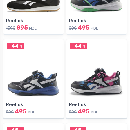
Reebok
Reebok
895
495
1390
890
MDL
MDL
-44
-44
%
%
Reebok
Reebok
495
495
890
890
MDL
MDL
-45
-45