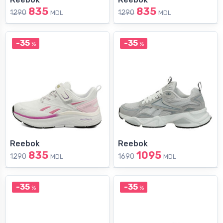
835
835
1290
1290
MDL
MDL
-35
-35
%
%
Reebok
Reebok
835
1095
1290
1690
MDL
MDL
-35
-35
%
%