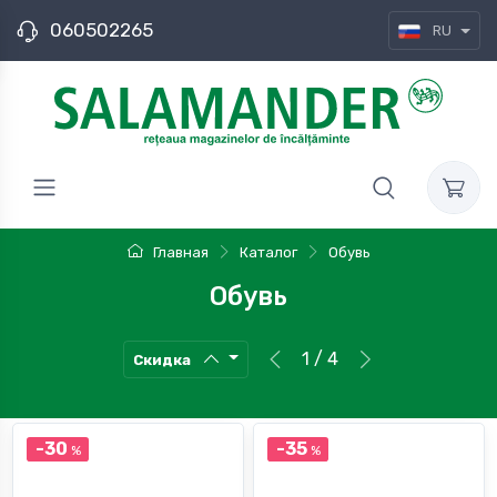
060502265
RU
Главная
Каталог
Обувь
Обувь
1 / 4
Скидка
-30
-35
%
%