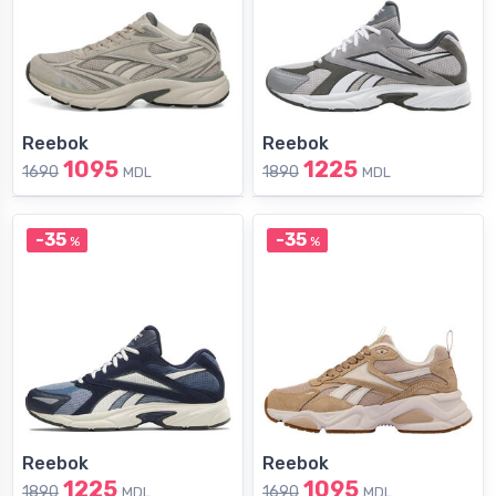
Reebok
Reebok
1095
1225
1690
1890
MDL
MDL
-35
-35
%
%
Reebok
Reebok
1225
1095
1890
1690
MDL
MDL