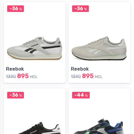
-36
-36
%
%
Reebok
Reebok
895
895
1390
1390
MDL
MDL
-36
-44
%
%