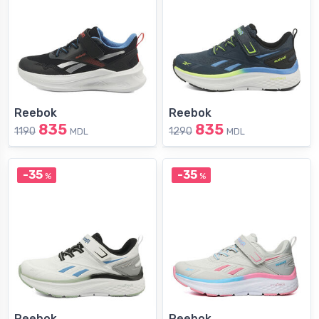
Reebok
Reebok
835
835
1190
1290
MDL
MDL
-35
-35
%
%
Reebok
Reebok