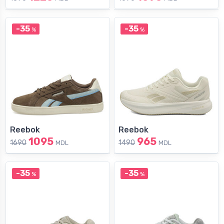
-35
-35
%
%
Reebok
Reebok
1095
965
1690
1490
MDL
MDL
-35
-35
%
%