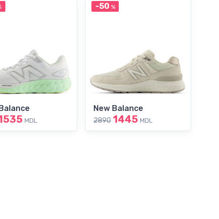
-50
%
%
Balance
New Balance
1535
1445
2890
MDL
MDL