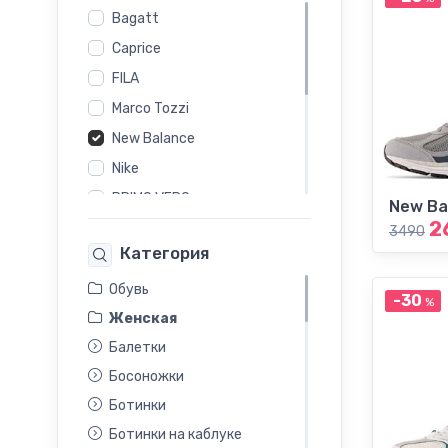
Bagatt
Caprice
FILA
Marco Tozzi
New Balance
Nike
PRIMO VERO
New Ba
2
Reebok
3490
Категория
Rieker
s.Oliver
Обувь
-30
%
Женская
Salamander
Балетки
Skechers
Босоножки
Tamaris
Ботинки
Ботинки на каблуке