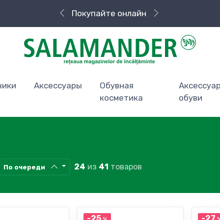
Быстрая доставка
чики
Аксессуары
Обувная
Аксессуа
косметика
обуви
24
из
41
товаров
По очереди
-25
-27
%