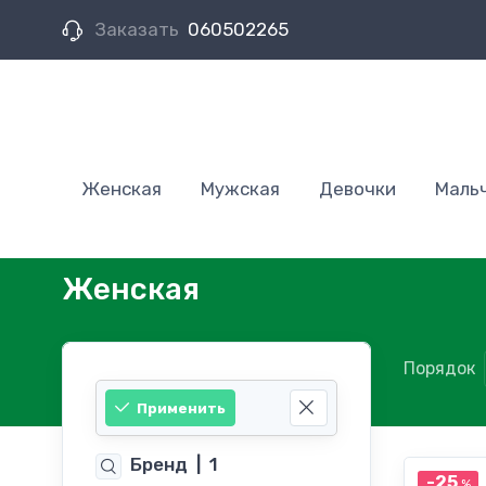
Заказать
060502265
Женская
Мужская
Девочки
Маль
Женская
Порядок
Применить
Бренд
|
1
-25
%