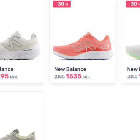
-30
-30
%
lance
New Balance
New 
395
1535
2190
2190
MDL
MDL