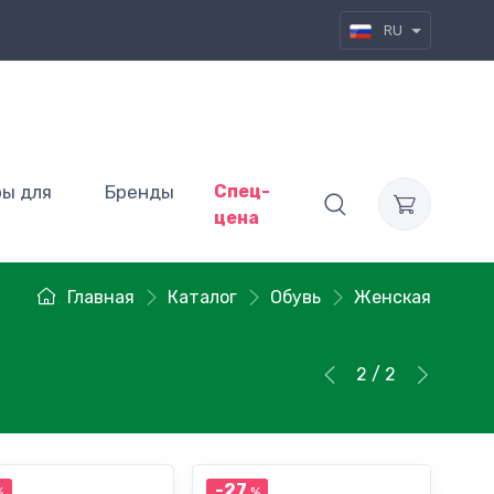
RU
ры для
Бренды
Спец-
цена
Главная
Каталог
Обувь
Женская
2 / 2
-27
%
%