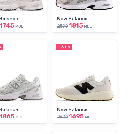
Balance
New Balance
1745
1815
2590
MDL
MDL
-37
%
%
Balance
New Balance
1865
1695
2690
MDL
MDL