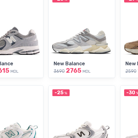
lance
New Balance
New 
615
2765
3690
2590
MDL
MDL
-25
-30
%