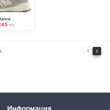
lance
245
MDL
(curren
д
1
2
Информация