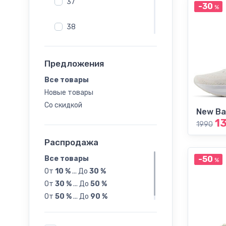
Слипоны
37
-30
%
Сникеры
38
Туфли
Туфли на каблуке
39
Челси
Предложения
Шлепанцы
40
Все товары
Новые товары
41
Со скидкой
New Ba
1
1990
42
Распродажа
43
Все товары
-50
%
От
10 %
...
До
30 %
44
От
30 %
...
До
50 %
От
50 %
...
До
90 %
45