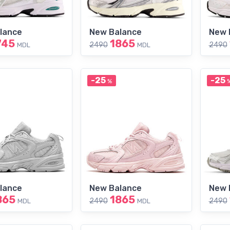
lance
New Balance
New 
745
1865
2490
2490
MDL
MDL
-25
-25
%
lance
New Balance
New 
865
1865
2490
2490
MDL
MDL