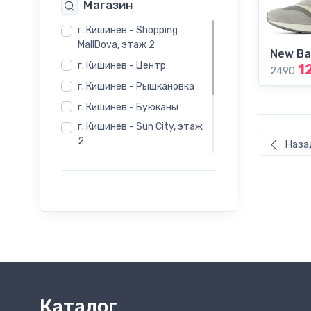
Магазин
46
г. Кишинев - Shopping
MallDova, этаж 2
New Ba
г. Кишинев - Центр
1
2490
г. Кишинев - Рышкановка
г. Кишинев - Буюканы
г. Кишинев - Sun City, этаж
2
Наза
г. Бельцы - Salamander -
Индепенденцей 12
г. Бельцы - Salamander -
Evimall, Н. Йорга 5
г. Бельцы - Rieker -
Индепенденцей 12
Каталог