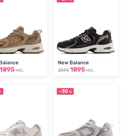
Balance
New Balance
1895
1895
2590
MDL
MDL
-30
%
%