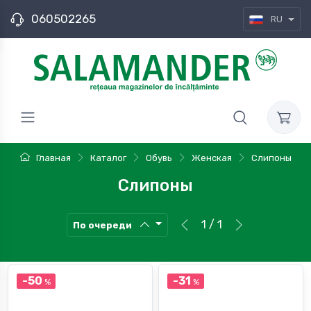
060502265
RU
Главная
Каталог
Обувь
Женская
Слипоны
Слипоны
1 / 1
По очереди
-50
-31
%
%