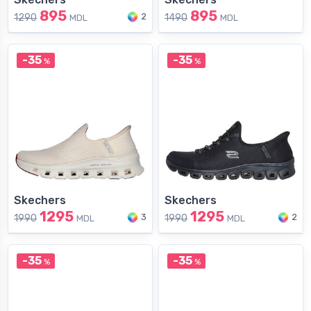
895
895
2
1290
1490
MDL
MDL
-35
-35
%
%
Skechers
Skechers
1295
1295
3
2
1990
1990
MDL
MDL
-35
-35
%
%