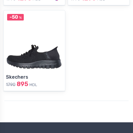
-50
%
Skechers
895
1790
MDL