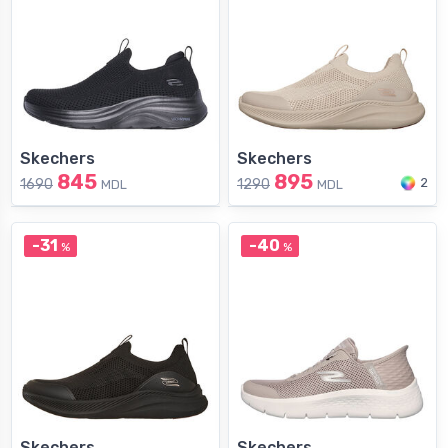
Skechers
Skechers
845
895
2
1690
1290
MDL
MDL
-31
-40
%
%
Skechers
Skechers