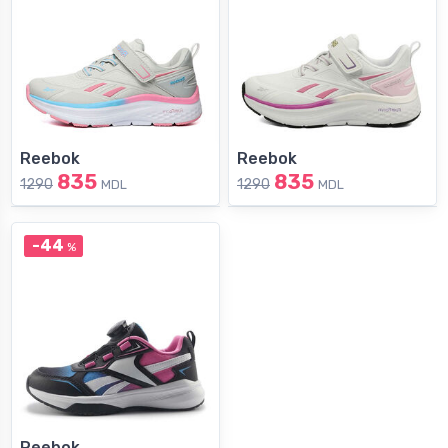
Reebok
Reebok
835
835
1290
1290
MDL
MDL
-44
%
Reebok