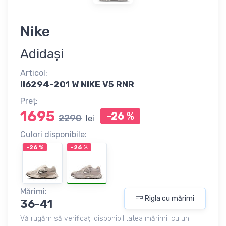
Nike
Adidași
Articol:
II6294-201 W NIKE V5 RNR
Preț:
1695
-26
%
2290
lei
Culori disponibile:
-26
%
-26
%
Mărimi:
Rigla cu mărimi
36-41
Vă rugăm să verificați disponibilitatea mărimii cu un