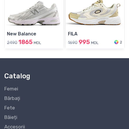
New Balance
FILA
1865
995
2
2490
1690
MDL
MDL
Catalog
Femei
Bărbaţi
Fete
Băieți
Accesorii