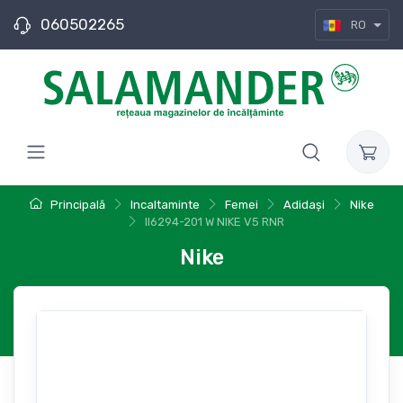
060502265
RO
Principală
Incaltaminte
Femei
Adidași
Nike
II6294-201 W NIKE V5 RNR
Nike