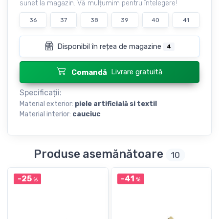
sunet la magazin. Vă mulțumim pentru întelegere!
36
37
38
39
40
41
Disponibil în rețea de magazine
4
Livrare gratuită
Comandă
Specificații:
Material exterior:
piele artificială si textil
Material interior:
cauciuc
Produse asemănătoare
10
-25
-41
%
%