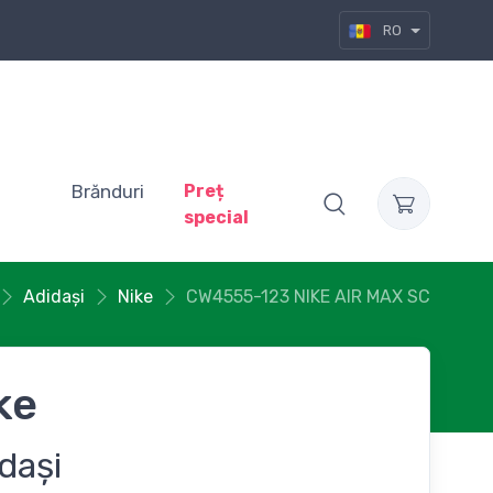
RO
Brănduri
Preț
special
Adidași
Nike
CW4555-123 NIKE AIR MAX SC
ke
dași