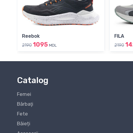
Reebok
FILA
1095
14
2190
2190
MDL
Catalog
Femei
Bărbaţi
Fete
Băieți