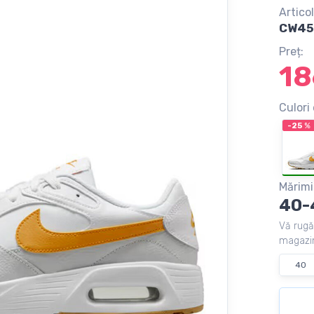
Articol
CW455
Preț:
18
Culori 
-25
%
Mărimi
40-
Vă rugă
magazin
40