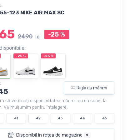
:
5-123 NIKE AIR MAX SC
65
-25
%
2490
lei
disponibile:
-25
%
-25
%
:
Rigla cu mărimi
45
m să verificați disponibilitatea mărimii cu un sunet la
. Vă mulțumim pentru întelegere!
41
42
43
44
45
Disponibil în rețea de magazine
2