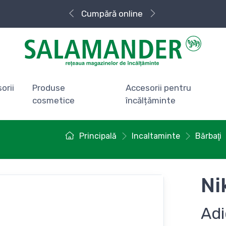
Livrare rapidă
orii
Produse
Accesorii pentru
cosmetice
încălțăminte
Principală
Incaltaminte
Bărbaţi
Ni
Adi