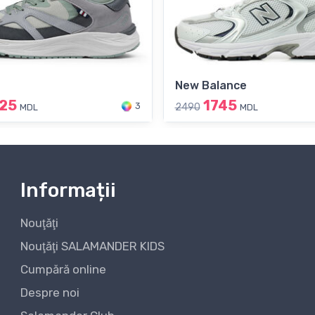
New Balance
25
1745
3
2490
MDL
MDL
Informații
Nouţăţi
Nouţăţi SALAMANDER KIDS
Cumpără online
Despre noi