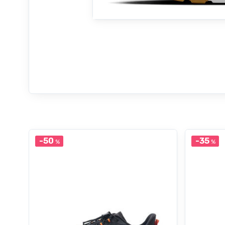
-50
-35
%
%