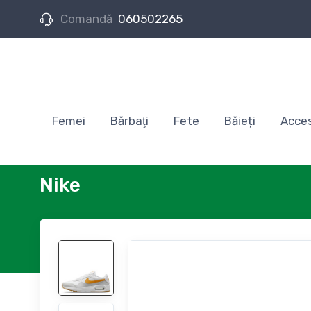
Comandă
060502265
Femei
Bărbaţi
Fete
Băieți
Acces
Nike