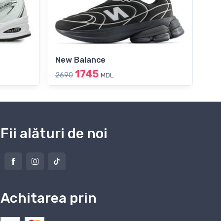
New Balance
Sk
1745
2690
189
MDL
Fii alături de noi
Achitarea prin