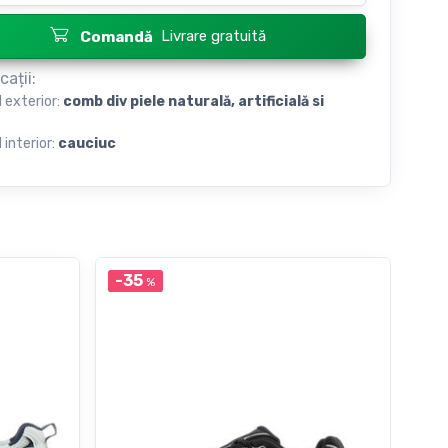
Livrare gratuită
Comandă
cații:
l exterior:
сomb div piele naturală, artificială si
 interior:
cauciuc
-35
-3
%