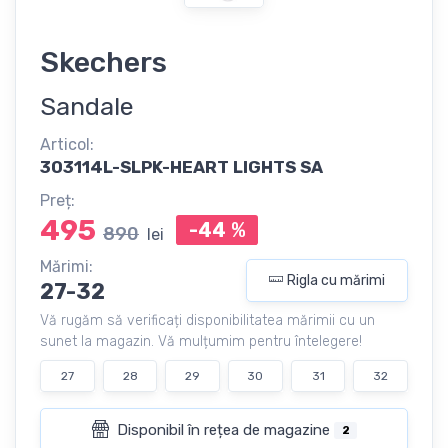
Skechers
Sandale
Articol:
303114L-SLPK-HEART LIGHTS SA
Preț:
495
-44
%
890
lei
Mărimi:
Rigla cu mărimi
27-32
Vă rugăm să verificați disponibilitatea mărimii cu un
sunet la magazin. Vă mulțumim pentru întelegere!
27
28
29
30
31
32
Disponibil în rețea de magazine
2