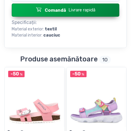
Livrare rapidă
Comandă
Specificații:
Material exterior:
textil
Material interior:
cauciuc
Produse asemănătoare
10
-50
-50
%
%