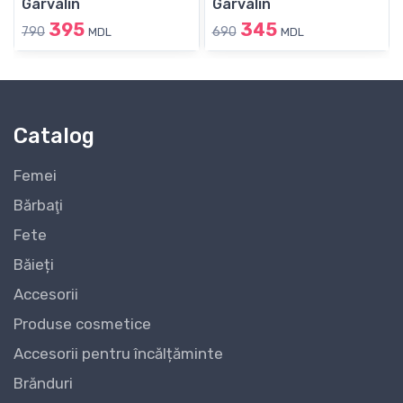
Garvalin
Garvalin
395
345
790
690
MDL
MDL
Catalog
Femei
Bărbaţi
Fete
Băieți
Accesorii
Produse cosmetice
Accesorii pentru încălțăminte
Brănduri