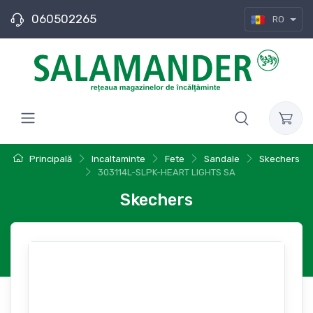
060502265
RO
Principală
Incaltaminte
Fete
Sandale
Skechers
303114L-SLPK-HEART LIGHTS SA
Skechers