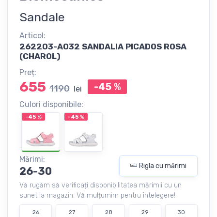
Sandale
Articol:
262203-A032 SANDALIA PICADOS ROSA
(CHAROL)
Preț:
655
-45
%
1190
lei
Culori disponibile:
-45
%
-45
%
Mărimi:
Rigla cu mărimi
26-30
Vă rugăm să verificați disponibilitatea mărimii cu un
sunet la magazin. Vă mulțumim pentru întelegere!
26
27
28
29
30