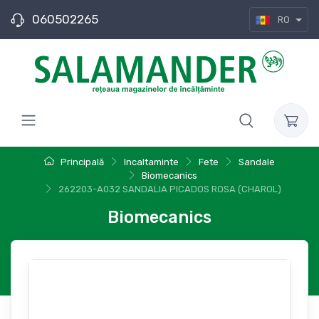
060502265
RO
Principală
Incaltaminte
Fete
Sandale
Biomecanics
262203-A032 SANDALIA PICADOS ROSA (CHAROL)
Biomecanics