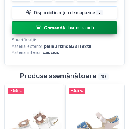
Disponibil în rețea de magazine
2
Livrare rapidă
Comandă
Specificații:
Material exterior:
piele artificală si textil
Material interior:
cauciuc
Produse asemănătoare
10
-55
-55
%
%