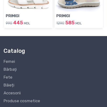
PRIMIGI
PRIMIGI
445
585
990
1290
MDL
MDL
Catalog
Femei
Bărbaţi
Fete
Băieți
Accesorii
Produse cosmetice