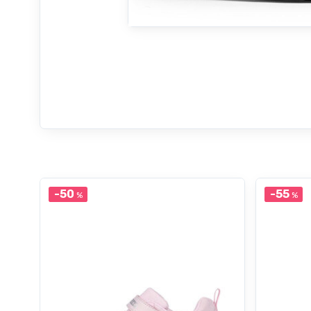
-50
-55
%
%