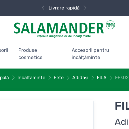
Livrare rapidă
orii
Produse
Accesorii pentru
cosmetice
încălțăminte
ipală
Incaltaminte
Fete
Adidași
FILA
FFK02
FI
Adi