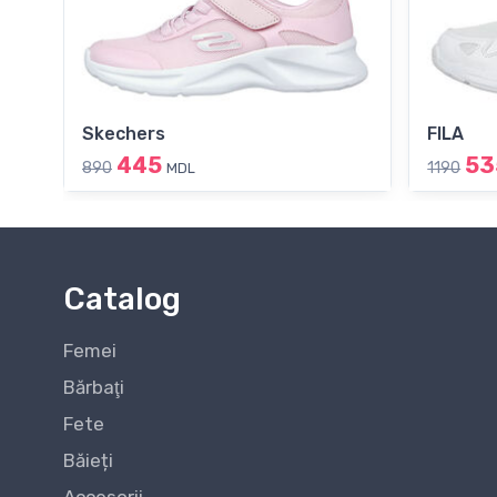
Skechers
FILA
445
53
890
1190
MDL
Catalog
Femei
Bărbaţi
Fete
Băieți