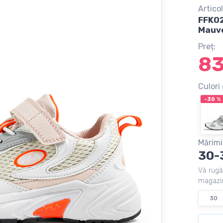
Articol
FFK02
Mauve
Preț:
8
Culori 
-30
%
Mărimi
30-
Vă rugă
magazin
30