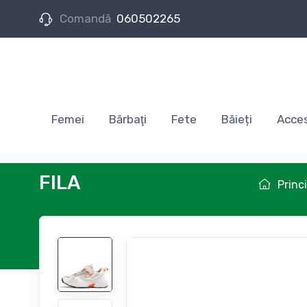
Comandă
060502265
Femei
Bărbaţi
Fete
Băieți
Acces
FILA
Princ