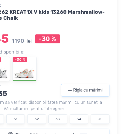
:
62 KREAT1X V kids 13268 Marshmallow-
 Chalk
35
-30
%
1190
lei
disponibile:
-30
%
:
Rigla cu mărimi
35
m să verificați disponibilitatea mărimii cu un sunet la
. Vă mulțumim pentru întelegere!
31
32
33
34
35