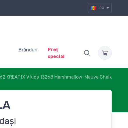
RO
Brănduri
Preț
special
62 KREAT1X V kids 13268 Marshmallow-Mauve Chalk
LA
dași