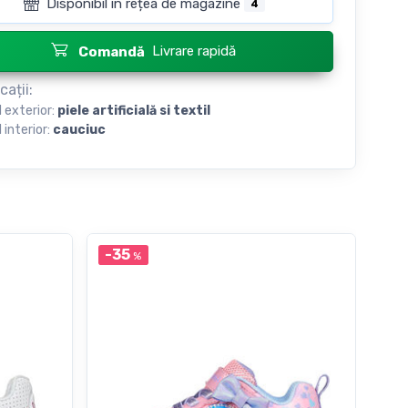
Disponibil în rețea de magazine
4
Livrare rapidă
Comandă
cații:
l exterior:
piele artificială si textil
 interior:
cauciuc
-35
-3
%