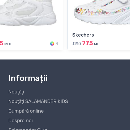
Skechers
5
775
4
1190
MDL
MDL
Informații
Nouţăţi
Nouţăţi SALAMANDER KIDS
Cumpără online
Despre noi