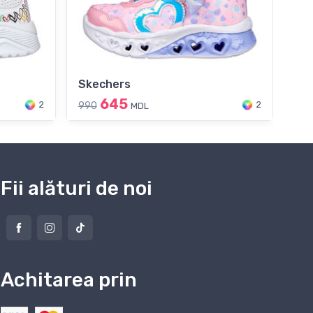
Skechers
FIL
645
2
2
990
119
MDL
Fii alături de noi
Achitarea prin