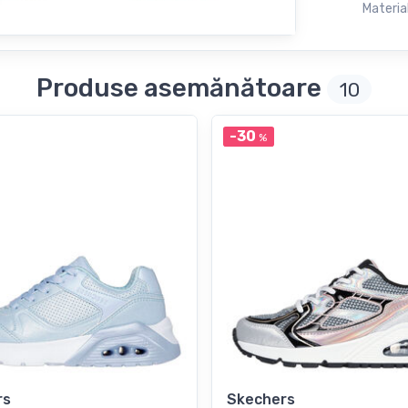
Material
Produse asemănătoare
10
-30
%
rs
Skechers