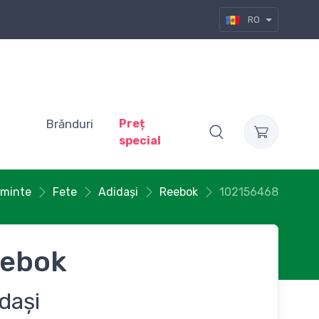
RO
Brănduri
Preț
special
aminte
Fete
Adidași
Reebok
102156468
ebok
dași