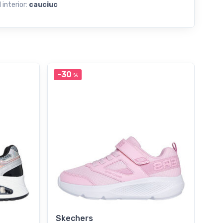
 interior:
cauciuc
-30
-5
%
Skechers
FIL