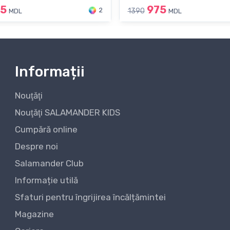
95
975
2
1390
MDL
MDL
Informații
Nouţăţi
Nouţăţi SALAMANDER KIDS
Cumpără online
Despre noi
Salamander Club
Informație utilă
Sfaturi pentru îngrijirea încălțămintei
Magazine