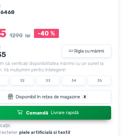
:
56468
5
-40
%
1290
lei
:
Rigla cu mărimi
35
m să verificați disponibilitatea mărimii cu un sunet la
. Vă mulțumim pentru întelegere!
32
33
34
35
Disponibil în rețea de magazine
3
Livrare rapidă
Comandă
cații:
l exterior:
piele artificială si textil