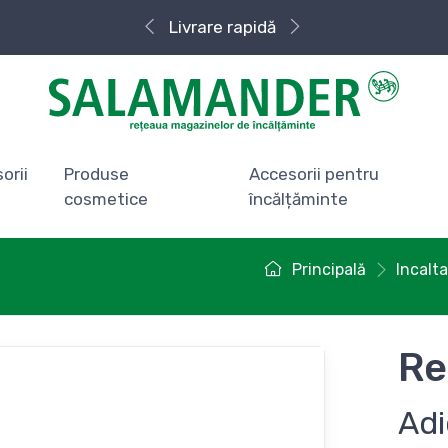
Livrare rapidă
orii
Produse
Accesorii pentru
cosmetice
încălțăminte
Principală
Incalt
Re
Adi