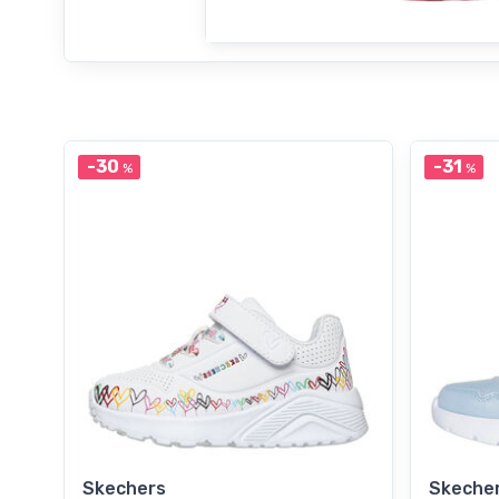
-30
-31
%
%
Skechers
Skeche