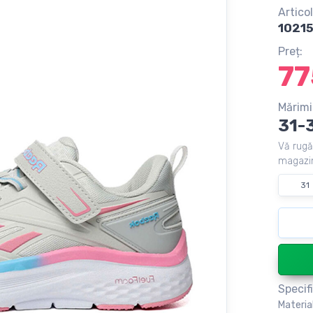
Articol
1021
Preț:
77
Mărimi
31-
Vă rugă
magazin
31
Specifi
Materia