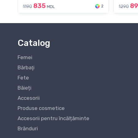
835
8
2
1190
1290
MDL
Catalog
Femei
Bărbaţi
Fete
Băieți
Accesorii
Produse cosmetice
Accesorii pentru încălțăminte
Brănduri