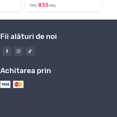
835
1190
119
MDL
Fii alături de noi
Achitarea prin