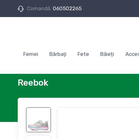
Comandă
060502265
Femei
Bărbaţi
Fete
Băieți
Acces
Reebok