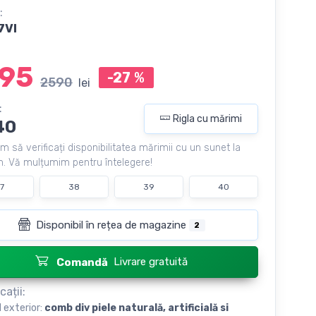
:
7VI
95
-27
%
2590
lei
:
Rigla cu mărimi
40
m să verificați disponibilitatea mărimii cu un sunet la
. Vă mulțumim pentru întelegere!
7
38
39
40
Disponibil în rețea de magazine
2
Livrare gratuită
Comandă
cații:
l exterior:
сomb div piele naturală, artificială si