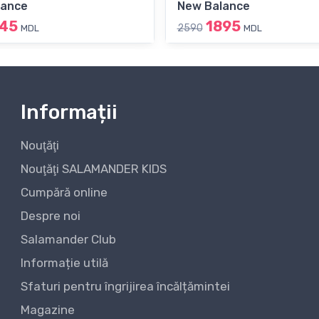
lance
New Balance
745
1895
2590
MDL
MDL
Informații
Nouţăţi
Nouţăţi SALAMANDER KIDS
Cumpără online
Despre noi
Salamander Club
Informație utilă
Sfaturi pentru îngrijirea încălțămintei
Magazine