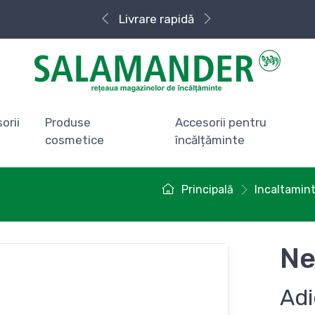
Livrare rapidă
orii
Produse
Accesorii pentru
cosmetice
încălțăminte
Principală
Incaltamin
Ne
Adi