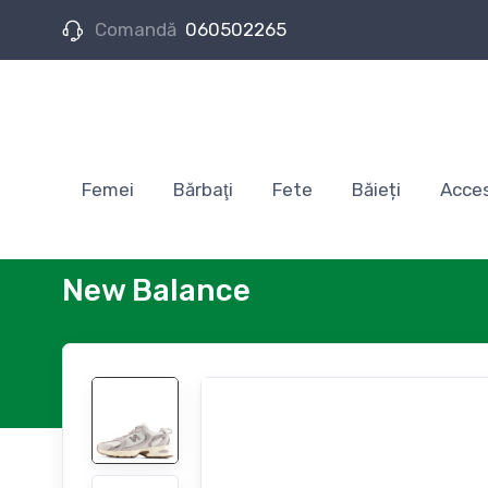
Comandă
060502265
Femei
Bărbaţi
Fete
Băieți
Acces
New Balance