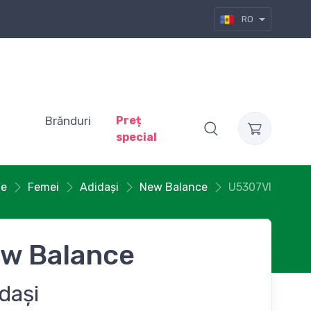
RO
Brănduri
Preț
special
te
Femei
Adidași
New Balance
U5307VI
w Balance
dași