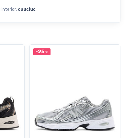
 interior:
cauciuc
-25
-5
%