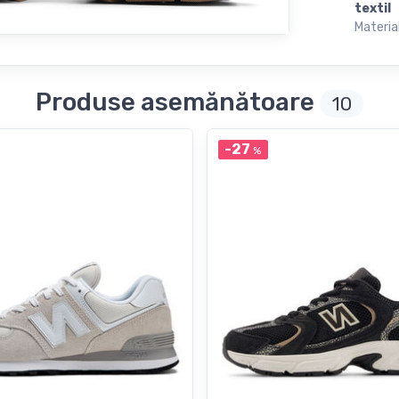
textil
Material
Produse asemănătoare
10
-27
%