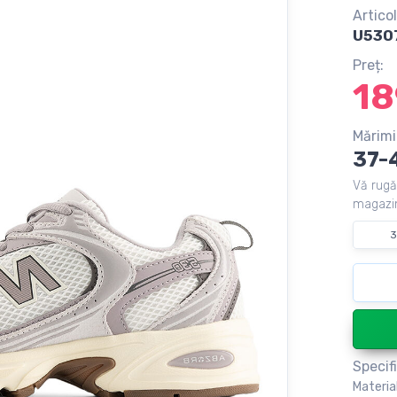
Articol
U530
Preț:
18
Mărimi
37-
Vă rugă
magazin
3
Specifi
Materia