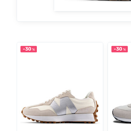
-30
-30
%
%