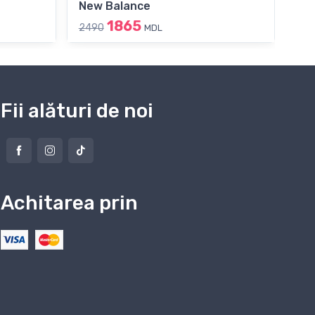
New Balance
Sk
1865
2490
26
MDL
Fii alături de noi
Achitarea prin