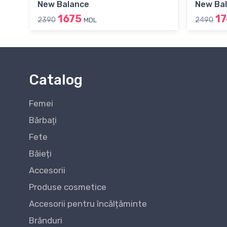
New Balance
New Ba
1675
1
2390
2490
MDL
Catalog
Femei
Bărbaţi
Fete
Băieți
Accesorii
Produse cosmetice
Accesorii pentru încălțăminte
Brănduri