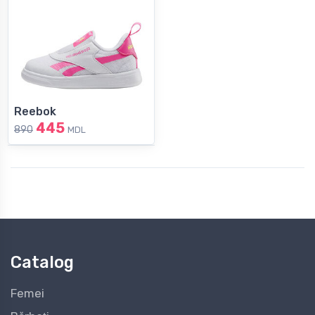
Reebok
445
890
MDL
Catalog
Femei