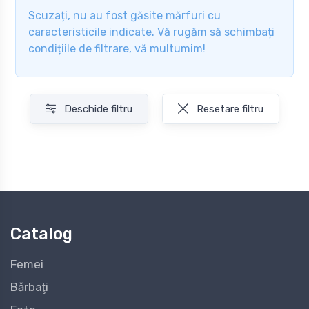
Scuzați, nu au fost găsite mărfuri cu
caracteristicile indicate. Vă rugăm să schimbați
condițiile de filtrare, vă multumim!
Deschide filtru
Resetare filtru
Catalog
Femei
Bărbaţi