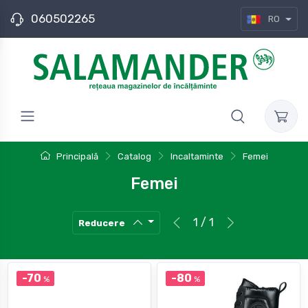
060502265
RO
Principală
Catalog
Incaltaminte
Femei
Femei
1 / 1
Reducere
-70
-80
%
%