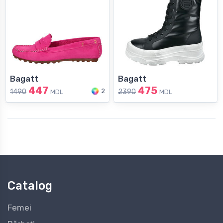
Bagatt
Bagatt
447
475
2
1490
2390
MDL
MDL
Catalog
Femei