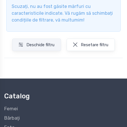
Scuzați, nu au fost găsite mărfuri cu
caracteristicile indicate. Vă rugăm să schimbați
condițiile de filtrare, vă multumim!
Deschide filtru
Resetare filtru
Catalog
Femei
Bărbaţi