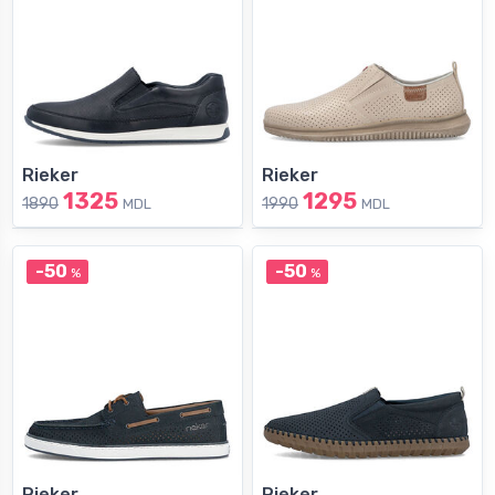
Rieker
Rieker
1325
1295
1890
1990
MDL
MDL
-50
-50
%
%
Rieker
Rieker