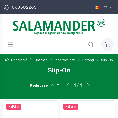
060502265
RO
Principală
Catalog
Incaltaminte
Bărbaţi
Slip-On
Slip-On
1 / 1
Reducere
-30
-35
%
%