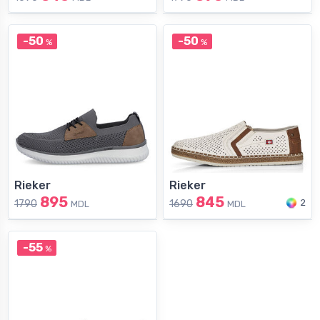
-50
-50
%
%
Rieker
Rieker
895
845
2
1790
1690
MDL
MDL
-55
%