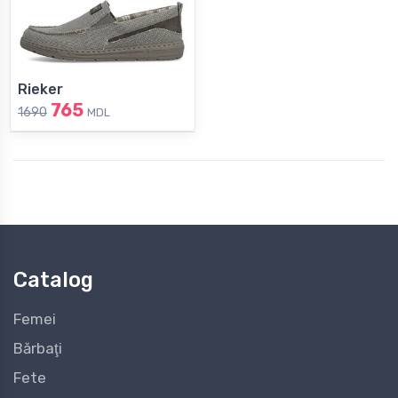
Rieker
765
1690
MDL
Catalog
Femei
Bărbaţi
Fete