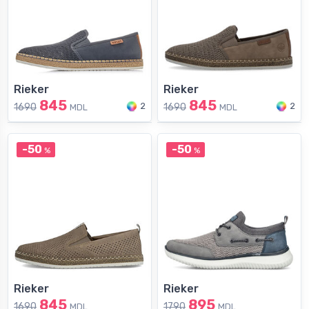
Rieker
Rieker
845
845
2
2
1690
1690
MDL
MDL
-50
-50
%
%
Rieker
Rieker
845
895
1690
1790
MDL
MDL