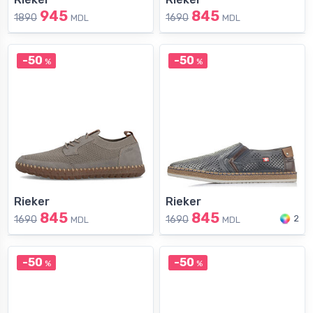
945
845
1890
1690
MDL
MDL
-50
-50
%
%
Rieker
Rieker
845
845
2
1690
1690
MDL
MDL
-50
-50
%
%