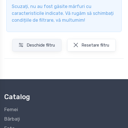
Scuzați, nu au fost găsite mărfuri cu
caracteristicile indicate. Vă rugăm să schimbați
condițiile de filtrare, vă multumim!
Deschide filtru
Resetare filtru
Catalog
Femei
Bărbaţi