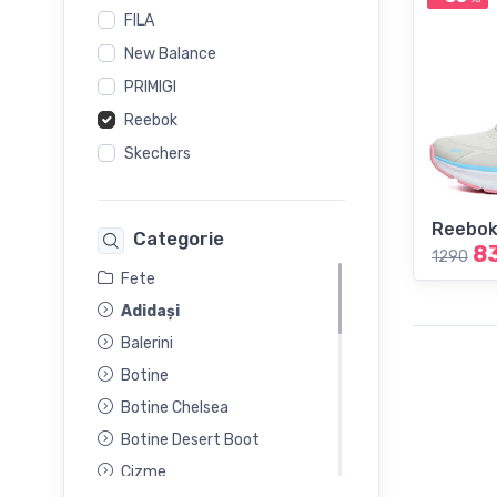
FILA
New Balance
PRIMIGI
Reebok
Skechers
Reebo
Categorie
8
1290
Fete
Adidași
Balerini
Botine
Botine Chelsea
Botine Desert Boot
Cizme