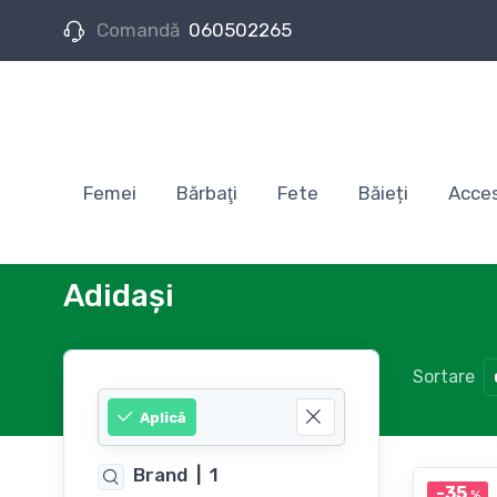
Comandă
060502265
Femei
Bărbaţi
Fete
Băieți
Acces
Adidași
Sortare
Aplică
Brand
|
1
-35
%