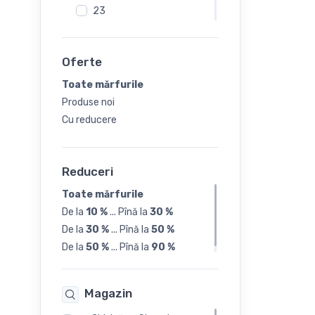
23
24
Oferte
25
Toate mărfurile
Produse noi
26
Cu reducere
27
Reduceri
28
Toate mărfurile
De la
10 %
...
Pînă la
30 %
29
De la
30 %
...
Pînă la
50 %
De la
50 %
...
Pînă la
90 %
30
Magazin
31