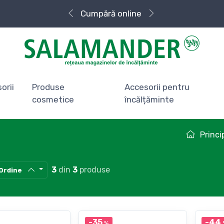
Cumpără
Livrare rapidă
online
orii
Produse
Accesorii pentru
cosmetice
încălțăminte
Princi
3
din
3
produse
Ordine
-35
-44
%