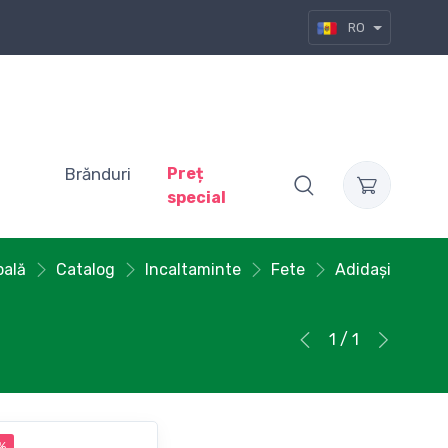
RO
Brănduri
Preț
special
pală
Catalog
Incaltaminte
Fete
Adidași
1 / 1
%