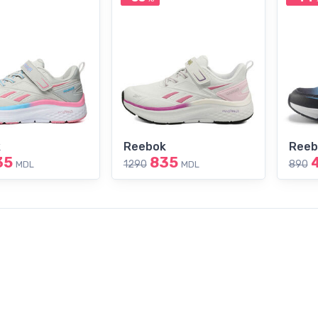
k
Reebok
Reeb
35
835
1290
890
MDL
MDL