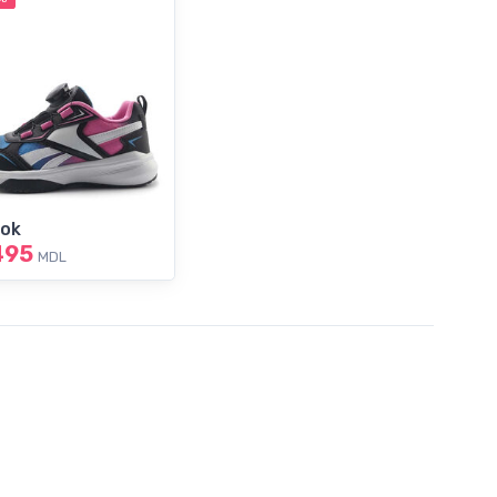
ok
495
MDL