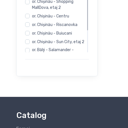
or. Chişinău - Shopping
32
MallDova, etaj 2
or. Chişinău - Centru
33
or. Chişinău - Riscanovka
or. Chişinău - Buiucani
34
or. Chişinău - Sun City, etaj 2
35
or. Bălţi - Salamander -
Independentii 12
36
or. Bălţi - Salamander -
Evimall, N. Iorga 5
37
or. Bălţi - Rieker -
Independentii 12
38
39
Catalog